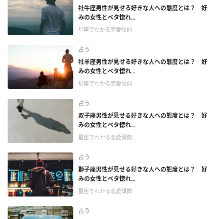
牡牛座男性が見せる好きな人への態度とは？ 好
みの女性とベタ惚れ...
星座でわかる恋愛傾向
占う
牡羊座男性が見せる好きな人への態度とは？ 好
みの女性とベタ惚れ...
星座でわかる恋愛傾向
占う
双子座男性が見せる好きな人への態度とは？ 好
みの女性とベタ惚れ...
星座でわかる恋愛傾向
占う
獅子座男性が見せる好きな人への態度とは？ 好
みの女性とベタ惚れ...
星座でわかる恋愛傾向
占う