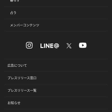
占う
メンバーコンテンツ
広告について
プレスリリース窓口
プレスリリース一覧
お知らせ