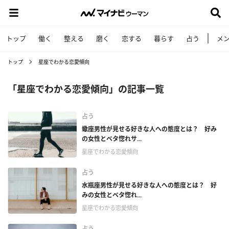
トップ
働く
整える
磨く
恋する
暮らす
占う
メ
トップ
星座でわかる恋愛傾向
「星座でわかる恋愛傾向」の記事一覧
占う
蠍座男性が見せる好きな人への態度とは？ 好み
の女性とベタ惚れサ...
星座でわかる恋愛傾向
占う
水瓶座男性が見せる好きな人への態度とは？ 好
みの女性とベタ惚れ...
星座でわかる恋愛傾向
占う