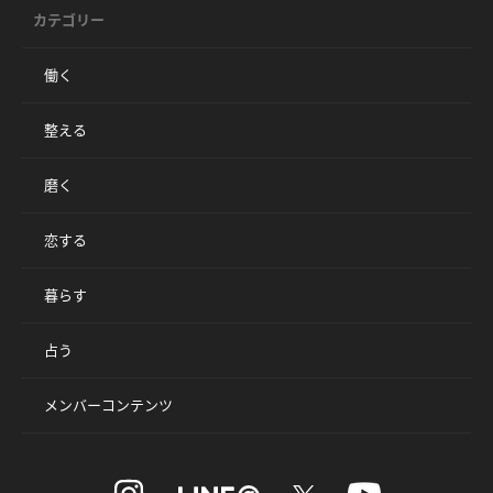
カテゴリー
働く
整える
磨く
恋する
暮らす
占う
メンバーコンテンツ