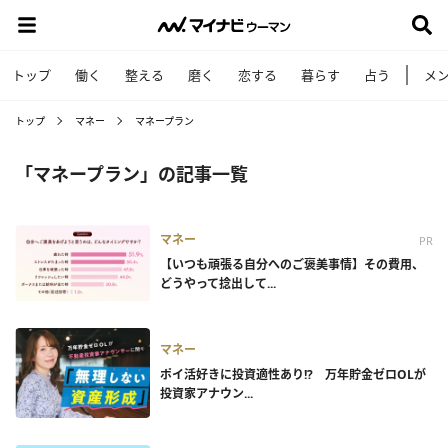
トップ
働く
整える
磨く
恋する
暮らす
占う
メ
トップ
マネー
マネープラン
「マネープラン」の記事一覧
マネー
PR
【いつも頑張る自分へのご褒美事情】その費用、
どうやって捻出して...
マネー
ポイ活好きに投資適性あり!? 万年貯金ゼロOLが
投資家アナウン...