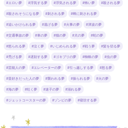
#エロい夢
#浮気する夢
#浮気される夢
#怖い夢
#殺される夢
#殺されそうになる夢
#刺される夢
#蜂に刺される夢
#追いかけられる夢
#逃げる夢
#火事の夢
#津波の夢
#交通事故の夢
#車の夢
#猫の夢
#犬の夢
#蛇の夢
#怒られる夢
#泣く夢
#いじめられる夢
#戦う夢
#髪を切る夢
#禿げる夢
#遅刻する夢
#ゴキブリの夢
#蜘蛛の夢
#虫の夢
#芸能人の夢
#エレベーターの夢
#引っ越しする夢
#怒る夢
#昔好きだった人の夢
#襲われる夢
#振られる夢
#火の夢
#海の夢
#吐く夢
#迷子の夢
#溺れる夢
#ジェットコースターの夢
#ゾンビの夢
#寝坊する夢