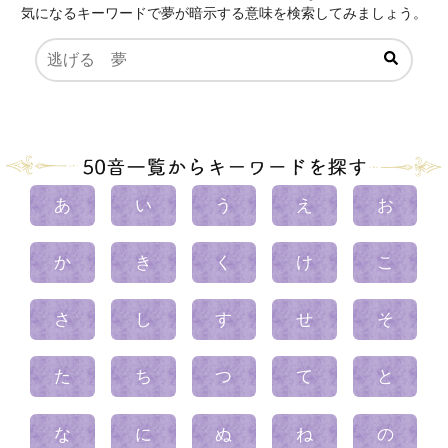
気になるキーワードで夢が暗示する意味を検索してみましょう。
あ
い
う
え
お
か
き
く
け
こ
さ
し
す
せ
そ
た
ち
つ
て
と
な
に
ぬ
ね
の