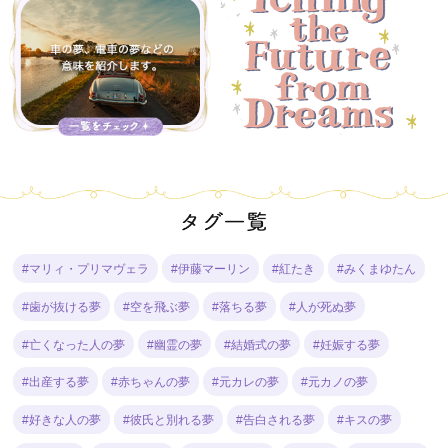
#マリィ・プリマヴェラ
#伊藤マーリン
#紅たき
#みくまゆたん
#歯が抜ける夢
#空を飛ぶ夢
#落ちる夢
#人が死ぬ夢
#亡くなった人の夢
#幽霊の夢
#結婚式の夢
#妊娠する夢
#出産する夢
#赤ちゃんの夢
#元カレの夢
#元カノの夢
#好きな人の夢
#彼氏と別れる夢
#告白される夢
#キスの夢