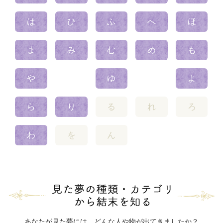
は
ひ
ふ
へ
ほ
ま
み
む
め
も
や
ゆ
よ
ら
り
る
れ
ろ
わ
を
ん
あなたが見た夢には、どんな人や物が出てきましたか？