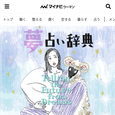
トップ
働く
整える
磨く
恋する
暮らす
占う
メ