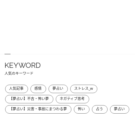
KEYWORD
人気のキーワード
人気記事
感情
夢占い
ストレス_w
【夢占い】不吉・怖い夢
ネガティブ思考
【夢占い】災害・事故にまつわる夢
怖い
占う
夢占い