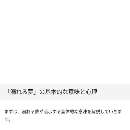
らの好意」
（9）妻や旦那などパートナーが溺れる夢は「身内から
のストレス」
「溺れる夢」の基本的な意味と心理
まずは、溺れる夢が暗示する全体的な意味を解説していきま
す。