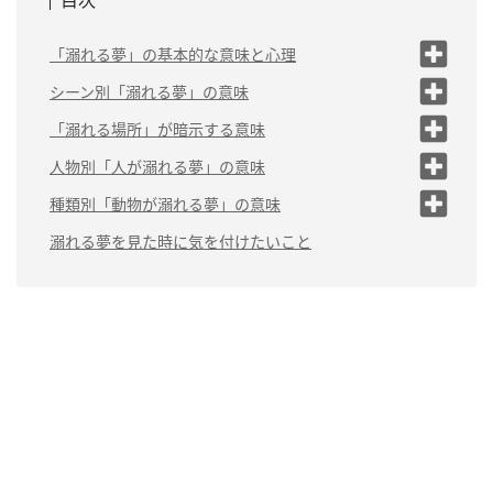
「溺れる夢」の基本的な意味と心理
溺れる夢は「疲れ、不安、不満」を
シーン別「溺れる夢」の意味
暗示
（1）溺れて息ができない夢は「お手上げ」
「溺れる場所」が暗示する意味
溺れる夢は「警告夢」が多い
（2）溺れて苦しい感覚の夢は「追い詰められている」
（1）海で溺れる夢は「喪失感」
人物別「人が溺れる夢」の意味
（3）溺れても苦しくない感覚の夢は「トラブルの対応
（2）船に乗っていて溺れる夢は「大トラ
（1）自分が溺れる夢は「不安や疲労」
種類別「動物が溺れる夢」の意味
上手」
ブル」
（2）知らない人が溺れる夢は「コンプレックスや問
（1）ペットが溺れる夢は「対人ストレス」
溺れる夢を見た時に気を付けたいこと
（3）プールで溺れる夢は「努力が足りな
（4）車に乗りながら溺れる夢は「事態の悪化」
題」
い」
（2）犬が溺れる夢は「大切な存在を失う」
（5）溺れて助かる夢は「ピンチから逃れる」
（3）父親が溺れる夢は「軽率さへの警告」
（4）湖で溺れる夢は「対人ストレス」
（3）猫が溺れる夢は「正義感」
（6）溺れているところを助けられる夢は「頼る相手を
（4）母親が溺れる夢は「無責任さへの警告」
（5）お風呂で溺れる夢は「油断への警
間違える」
（4）うさぎが溺れる夢は「人の気持ちが重
告」
（5）兄弟姉妹が溺れる夢は「対人ストレス」
たい」
（7）溺れて死ぬ夢は「トラブル解決」
（6）沼で溺れる夢は「疲労困憊」
（6）他人の子供が溺れる夢は「弱者を助けたい気持
（8）雨の日に溺れる夢は「八方ふさがり」
ち」
（7）水族館の水槽で溺れる夢は「ストレ
ス」
（9）妊娠中に溺れる夢は「幸せに感謝できない」
（7）自分の子供が溺れる夢は「大事な存在を失う」
（8）彼氏や彼女など恋人が溺れる夢は「気のない人か