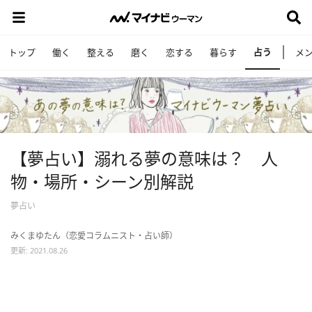
占う
トップ
働く
整える
磨く
恋する
暮らす
メ
【夢占い】溺れる夢の意味は？ 人
物・場所・シーン別解説
夢占い
みくまゆたん（恋愛コラムニスト・占い師）
更新: 2021.08.26