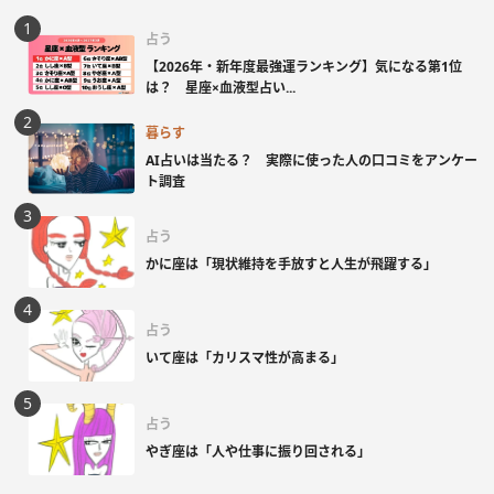
占う
【2026年・新年度最強運ランキング】気になる第1位
は？ 星座×血液型占い...
暮らす
AI占いは当たる？ 実際に使った人の口コミをアンケー
ト調査
占う
かに座は「現状維持を手放すと人生が飛躍する」
占う
いて座は「カリスマ性が高まる」
占う
やぎ座は「人や仕事に振り回される」