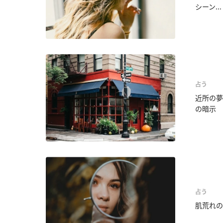
シーン...
占う
近所の夢
の暗示
占う
肌荒れの