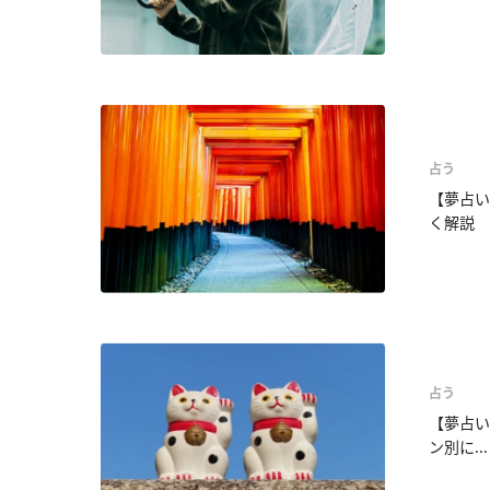
占う
【夢占い
く解説
占う
【夢占い
ン別に...