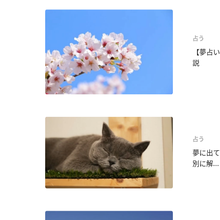
占う
【夢占い
説
占う
夢に出て
別に解...