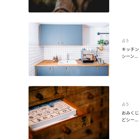
占う
キッチン
シーン...
占う
おみくじ
どシー...