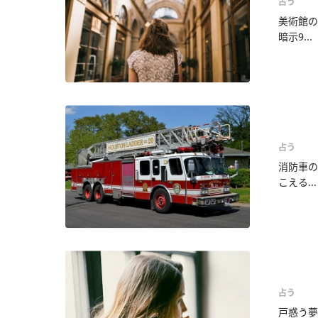
占う
美術館の
暗示9...
占う
消防車の
こえる...
占う
戸惑う夢