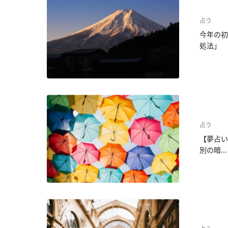
占う
今年の初
処法」
占う
【夢占い
別の暗...