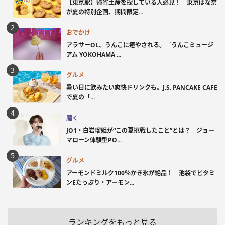
【東京駅】帰省土産を探している人必見！ 東京ばな奈
が夏の特別企画、期間限定...
おでかけ
アラサーOL、うんこに癒やされる。『うんこミュージ
アム YOKOHAMA ...
グルメ
暑い日に飲みたい爽快ドリンクも。J.S. PANCAKE CAFE
で夏の「...
磨く
JO1・白岩瑠姫が“この夏挑戦したこと”とは？ ジョー
マローン体験型PO...
グルメ
アーモンドミルク100％かき氷が絶品！ 池袋でビタミ
ンEたっぷり・アーモン...
ランキングをもっと見る