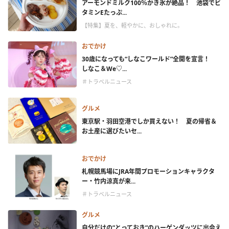
アーモンドミルク100％かき氷が絶品！ 池袋でビ
タミンEたっぷ...
【特集】夏を、軽やかに、おしゃれに。
おでかけ
30歳になっても“しなこワールド”全開を宣言！
しなこ＆We♡...
＃トラベルニュース
グルメ
東京駅・羽田空港でしか買えない！ 夏の帰省＆
お土産に選びたいセ...
おでかけ
札幌競馬場にJRA年間プロモーションキャラクタ
ー・竹内涼真が来...
＃トラベルニュース
グルメ
自分だけの”とっておき”のハーゲンダッツに出会え