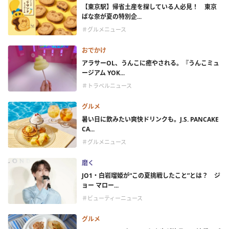
【東京駅】帰省土産を探している人必見！ 東京
ばな奈が夏の特別企...
＃グルメニュース
おでかけ
アラサーOL、うんこに癒やされる。『うんこミュ
ージアム YOK...
＃トラベルニュース
グルメ
暑い日に飲みたい爽快ドリンクも。J.S. PANCAKE
CA...
＃グルメニュース
磨く
JO1・白岩瑠姫が“この夏挑戦したこと”とは？ ジ
ョー マロー...
＃ビューティーニュース
グルメ