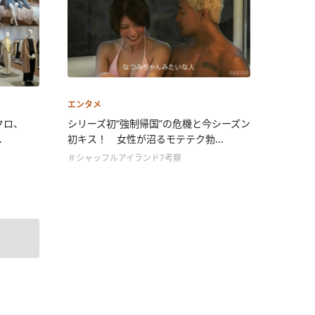
エンタメ
クロ、
シリーズ初“強制帰国”の危機と今シーズン
.
初キス！ 女性が沼るモテテク勃...
＃シャッフルアイランド7考察