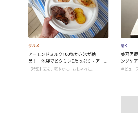
グルメ
磨く
アーモンドミルク100％かき氷が絶
美容医療
品！ 池袋でビタミンEたっぷり・アー...
ングケア
【特集】夏を、軽やかに、おしゃれに。
＃ビュー