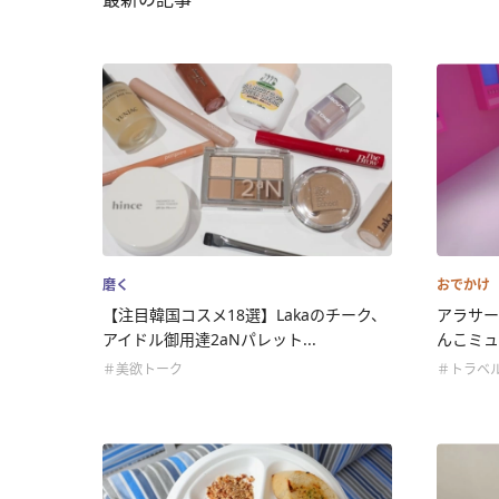
磨く
おでかけ
【注目韓国コスメ18選】Lakaのチーク、
アラサー
アイドル御用達2aNパレット...
んこミュー
＃美欲トーク
＃トラベ