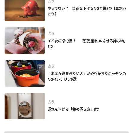
占う
やってない？ 金運を下げるNG習慣5つ【風水ハ
ック】
占う
イイ女の必需品！ 「恋愛運をUPさせる持ち物」
5つ
占う
「お金が貯まらない人」がやりがちなキッチンの
NGインテリア5選
占う
運気を下げる「鏡の置き方」3つ