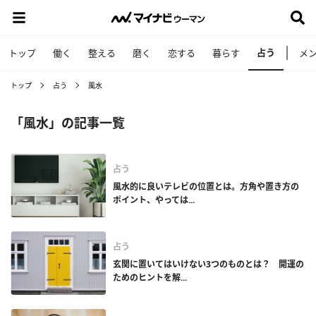
占う
トップ
働く
整える
磨く
恋する
暮らす
メ
トップ
占う
風水
「風水」の記事一覧
占う
風水的に良いテレビの位置とは。方角や置き方の
ポイント、やっては...
占う
玄関に置いてはいけない3つのものとは？ 開運の
ためのヒントを解...