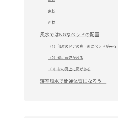
東枕
西枕
風水ではNGなベッドの配置
（1）部屋のドアの真正面にベッドが来る
（2）鏡に寝姿が映る
（3）枕の真上に窓がある
寝室風水で開運体質になろう！