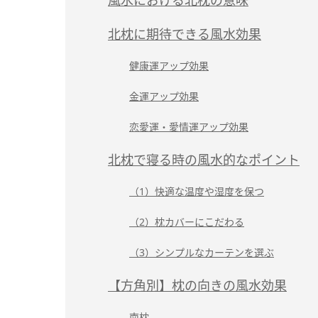
風水における北枕の意味
北枕に期待できる風水効果
健康運アップ効果
金運アップ効果
恋愛運・愛情運アップ効果
北枕で寝る時の風水的なポイント
（1）快適な温度や湿度を保つ
（2）枕カバーにこだわる
（3）シンプルなカーテンを選ぶ
【方角別】枕の向きの風水効果
南枕