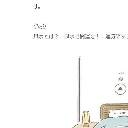
す。
Check!
風水とは？ 風水で開運を！ 運気アッ