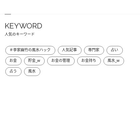
KEYWORD
人気のキーワード
＃李家幽竹の風水ハック
人気記事
専門家
占い
お金
貯金_w
お金の管理
お金持ち
風水_w
占う
風水