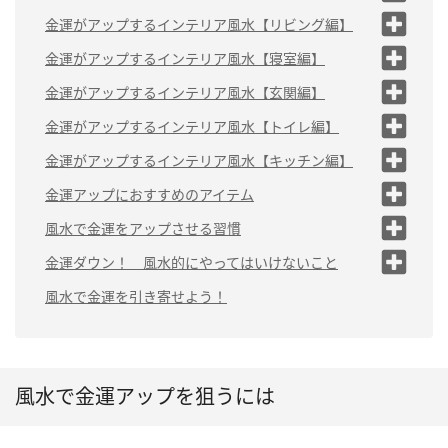
お金の循環を良くする「ゴールド」
財を増やす「北西」
（1）パステルイエロー「豊かさを生み出す」
金運がアップするインテリア風水【リビング編】
お金を増やす効果がある「シルバ
ー」
貯めてくれる「北
（2）ピンクベージュなどピンク系「棚ぼた運ア
丸いクッションを置く
金運がアップするインテリア風水【寝室編】
東」
ップ」
悪い金運をリセットしてくれる
こだわりの食器
自分に合った枕を選ぶ
金運がアップするインテリア風水【玄関編】
「白」
（3）白系「悪い金運をリセット」
部屋着とパジャマを分
マット類にこだわる
楕円形のマットを敷く
金運がアップするインテリア風水【トイレ編】
（4）ベージュ「散財を防ぐ」
ける
ワンランク上の雑貨を置
曲線的なアイテムを取り入れる
トイレ掃除をする
金運がアップするインテリア風水【キッチン編】
寝室に余計な物を置か
（5）パープル「仕事で頑張れる」
く
赤、青、黄色、茶色のカーテンを
ない
便器のフタを閉め
シンクを清潔に保つ
金運アップにおすすめのアイテム
選ぶ
花や観葉植物を置く
る
ストールなどの巻き
スポンジやまな板を除菌する
風水で金運をアップさせる習慣
玄関に入って左側に鏡を
トイレマットを敷
物類
置く
く
コンロ回り、ファンの油汚れを掃除
（1）笑顔を大切にする
金運ダウン！ 風水的にやってはいけないこと
天然石のアクセサリ
する
ー
（1）水まわりを不衛生に
（2）食後に少し甘いものを口にする
風水で金運を引き寄せよう！
する
（3）募金をする
（2）油汚れや鍋の焦げつ
（4）使いはじめの財布には金額をいつもの倍
き
入れる
（3）食材を無駄にする
風水で金運アップを狙うには
（4）貧乏トーク