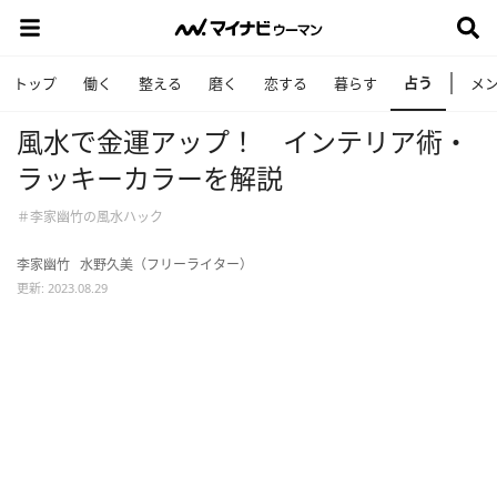
占う
トップ
働く
整える
磨く
恋する
暮らす
メ
風水で金運アップ！ インテリア術・
ラッキーカラーを解説
＃李家幽竹の風水ハック
李家幽竹
水野久美（フリーライター）
更新: 2023.08.29