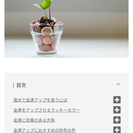
目次
風水で金運アップを狙うには
風水で金運を上げるには「金」の気を鍛
金運をアップさせるラッキーカラー
える
豊かさを生み出す「パステルイエロ
金運に効果のある方角
仕事運をアップさせる習慣も取り入れて
ー」
現金を増やす「西」
金運アップにおすすめの財布の色