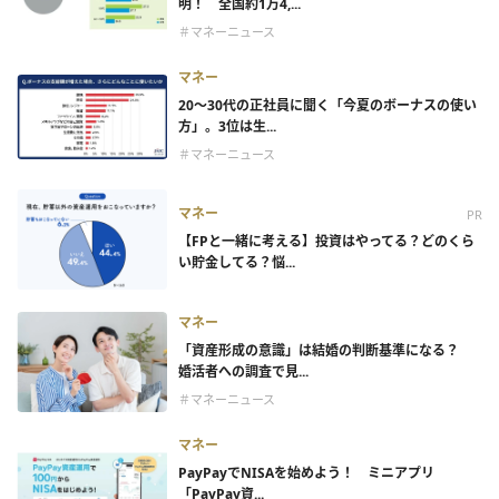
明！ 全国約1万4,...
＃マネーニュース
マネー
20～30代の正社員に聞く「今夏のボーナスの使い
方」。3位は生...
＃マネーニュース
マネー
PR
【FPと一緒に考える】投資はやってる？どのくら
い貯金してる？悩...
マネー
「資産形成の意識」は結婚の判断基準になる？
婚活者への調査で見...
＃マネーニュース
マネー
PayPayでNISAを始めよう！ ミニアプリ
「PayPay資...