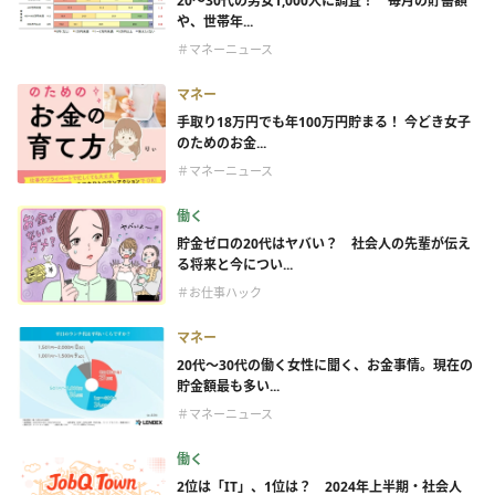
20～30代の男女1,000人に調査！ 毎月の貯蓄額
や、世帯年...
＃マネーニュース
マネー
手取り18万円でも年100万円貯まる！ 今どき女子
のためのお金...
＃マネーニュース
働く
貯金ゼロの20代はヤバい？ 社会人の先輩が伝え
る将来と今につい...
＃お仕事ハック
マネー
20代〜30代の働く女性に聞く、お金事情。現在の
貯金額最も多い...
＃マネーニュース
働く
2位は「IT」、1位は？ 2024年上半期・社会人