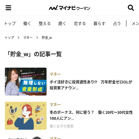
トップ
働く
整える
磨く
恋する
暮らす
占う
メ
トップ
マネー
貯金_w
「貯金_w」の記事一覧
マネー
ポイ活好きに投資適性あり!? 万年貯金ゼロOLが
投資家アナウン...
マネー
冬のボーナス、何に使う？ 働く20代～30代女性
100人にアン...
働く女子の実態
マネー