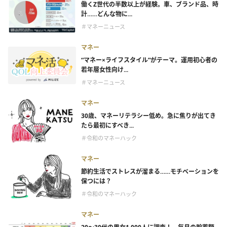
働くZ世代の半数以上が経験。車、ブランド品、時
計……どんな物に...
＃マネーニュース
マネー
“マネー×ライフスタイル”がテーマ。運用初心者の
若年層女性向け...
＃マネーニュース
マネー
30歳、マネーリテラシー低め。急に焦りが出てき
たら最初にすべき...
＃令和のマネーハック
マネー
節約生活でストレスが溜まる……モチベーションを
保つには？
＃令和のマネーハック
マネー