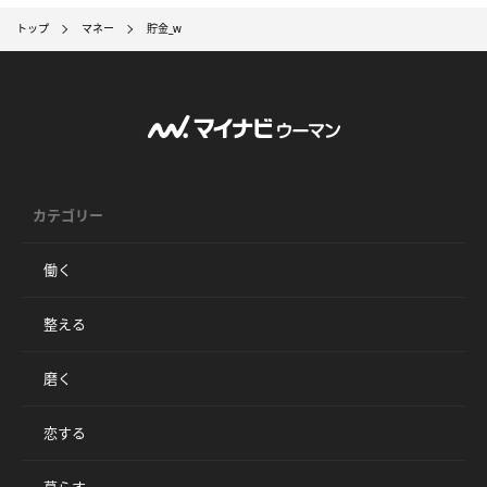
トップ
マネー
貯金_w
カテゴリー
働く
整える
磨く
恋する
暮らす