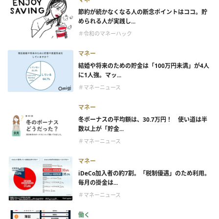
節約が続かなくなる人の断念ポイントはココ。貯
められる人が実践し...
＃令和のマネーハック
マネー
結婚や将来のための貯金は「100万円未満」が4人
に1人強。マッ...
＃マネーニュース
マネー
冬ボーナスの平均額は、30.7万円！ 使い道は半
数以上が「貯金...
＃マネーニュース
マネー
iDeCo加入者の約7割。「税制優遇」のため利用。
毎月の掛金は...
＃マネーニュース
働く