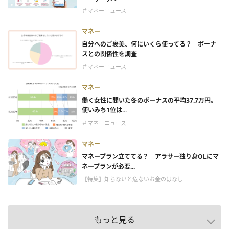
＃マネーニュース
マネー
自分へのご褒美、何にいくら使ってる？ ボーナ
スとの関係性を調査
＃マネーニュース
マネー
働く女性に聞いた冬のボーナスの平均37.7万円。
使いみち1位は...
＃マネーニュース
マネー
マネープラン立ててる？ アラサー独り身OLにマ
ネープランが必要...
【特集】知らないと危ないお金のはなし
もっと見る