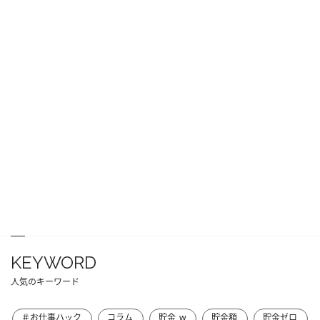
KEYWORD
人気のキーワード
＃お仕事ハック
コラム
貯金_w
貯金額
貯金ゼロ