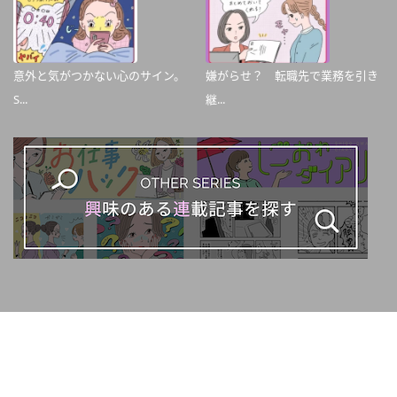
意外と気がつかない心のサイン。
嫌がらせ？ 転職先で業務を引き
S...
継...