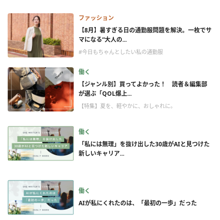
ファッション
【8月】暑すぎる日の通勤服問題を解決。一枚でサ
マになる“大人の...
#今日もちゃんとしたい私の通勤服
働く
【ジャンル別】買ってよかった！ 読者＆編集部
が選ぶ「QOL爆上...
【特集】夏を、軽やかに、おしゃれに。
働く
「私には無理」を抜け出した30歳がAIと見つけた
新しいキャリア...
働く
AIが私にくれたのは、「最初の一歩」だった