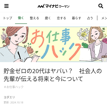
働く
トップ
整える
磨く
恋する
暮らす
占う
メ
貯金ゼロの20代はヤバい？ 社会人の
先輩が伝える将来と今について
＃お仕事ハック
ヨダエリ
更新: 2024.10.18