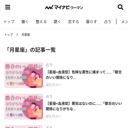
トップ
働く
整える
磨く
恋する
暮らす
占う
メ
トップ
月星座
「月星座」の記事一覧
占う
【星座×血液型】危険な異性に捕まって……「都合
のいい関係になり...
誕生月占い
占う
【星座×血液型】悪気はないのに……「都合のいい
関係になりがちな...
誕生月占い
占う