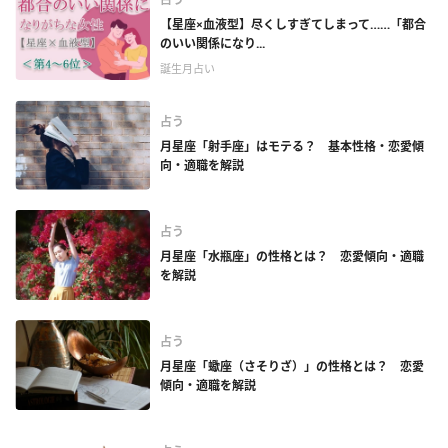
【星座×血液型】尽くしすぎてしまって……「都合
のいい関係になり...
誕生月占い
占う
月星座「射手座」はモテる？ 基本性格・恋愛傾
向・適職を解説
占う
月星座「水瓶座」の性格とは？ 恋愛傾向・適職
を解説
占う
月星座「蠍座（さそりざ）」の性格とは？ 恋愛
傾向・適職を解説