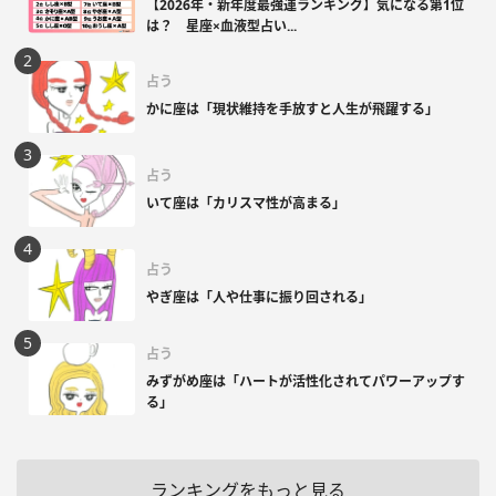
【2026年・新年度最強運ランキング】気になる第1位
は？ 星座×血液型占い...
占う
かに座は「現状維持を手放すと人生が飛躍する」
占う
いて座は「カリスマ性が高まる」
占う
やぎ座は「人や仕事に振り回される」
占う
みずがめ座は「ハートが活性化されてパワーアップす
る」
ランキングをもっと見る