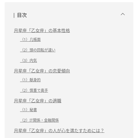
目次
月星座「乙女座」の基本性格
（1）几帳面
（2）頭の回転が速い
（3）内気
月星座「乙女座」の恋愛傾向
（1）献身的
（2）慎重で奥手
月星座「乙女座」の適職
（1）秘書
（2）IT関係・金融関係
月星座「乙女座」の人が心を満たすためには？