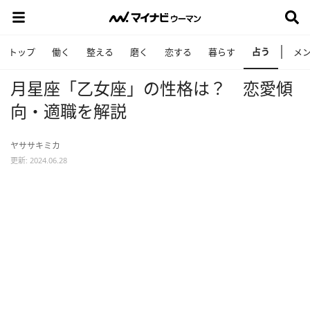
占う
トップ
働く
整える
磨く
恋する
暮らす
メ
月星座「乙女座」の性格は？ 恋愛傾
向・適職を解説
ヤササキミカ
更新: 2024.06.28