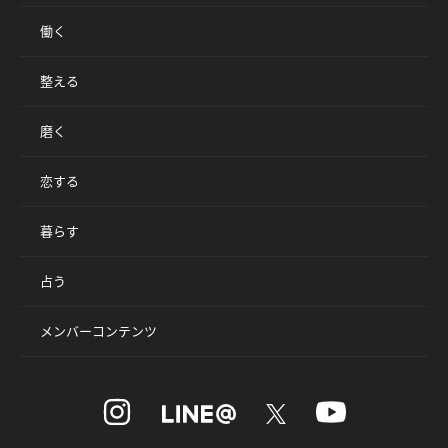
働く
整える
磨く
恋する
暮らす
占う
メンバーコンテンツ