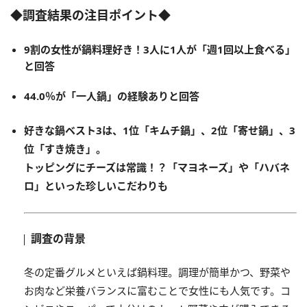
◆
調査結果の注目ポイント
◆
9割の女性が鍋料理好き！3人に1人が「週1回以上食べる」
と回答
44.0％が「一人鍋」の経験ありと回答
好きな鍋ベスト
3
は、
1
位「キムチ鍋」、
2
位「寄せ鍋」、
3
位「すき焼き」。
トッピングにチーズは常識！？「マヨネーズ」や「ハバネ
ロ」といった珍しいこだわりも
調査の背景
冬の定番グルメといえば鍋料理。調理が簡単かつ、野菜や
お肉など栄養バランスに富むことで女性にも人気です。コ