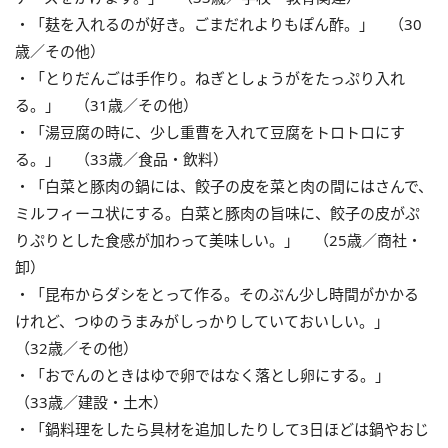
・「麸を入れるのが好き。ごまだれよりもぽん酢。」 （30
歳／その他）
・「とりだんごは手作り。ねぎとしょうがをたっぷり入れ
る。」 （31歳／その他）
・「湯豆腐の時に、少し重曹を入れて豆腐をトロトロにす
る。」 （33歳／食品・飲料）
・「白菜と豚肉の鍋には、餃子の皮を菜と肉の間にはさんで、
ミルフィーユ状にする。白菜と豚肉の旨味に、餃子の皮がぷ
りぷりとした食感が加わって美味しい。」 （25歳／商社・
卸）
・「昆布からダシをとって作る。そのぶん少し時間がかかる
けれど、つゆのうまみがしっかりしていておいしい。」
（32歳／その他）
・「おでんのときはゆで卵ではなく落とし卵にする。」
（33歳／建設・土木）
・「鍋料理をしたら具材を追加したりして3日ほどは鍋やおじ