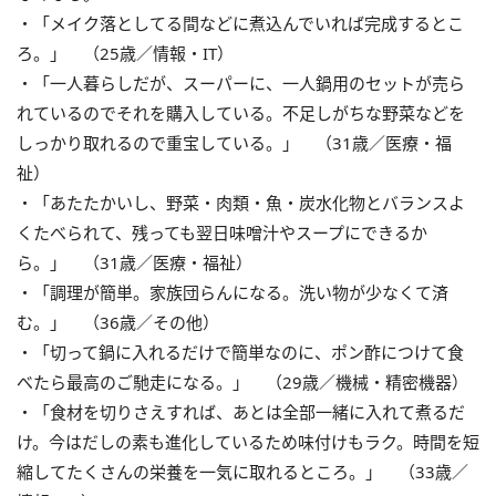
・「メイク落としてる間などに煮込んでいれば完成するとこ
ろ。」 （25歳／情報・IT）
・「一人暮らしだが、スーパーに、一人鍋用のセットが売ら
れているのでそれを購入している。不足しがちな野菜などを
しっかり取れるので重宝している。」 （31歳／医療・福
祉）
・「あたたかいし、野菜・肉類・魚・炭水化物とバランスよ
くたべられて、残っても翌日味噌汁やスープにできるか
ら。」 （31歳／医療・福祉）
・「調理が簡単。家族団らんになる。洗い物が少なくて済
む。」 （36歳／その他）
・「切って鍋に入れるだけで簡単なのに、ポン酢につけて食
べたら最高のご馳走になる。」 （29歳／機械・精密機器）
・「食材を切りさえすれば、あとは全部一緒に入れて煮るだ
け。今はだしの素も進化しているため味付けもラク。時間を短
縮してたくさんの栄養を一気に取れるところ。」 （33歳／