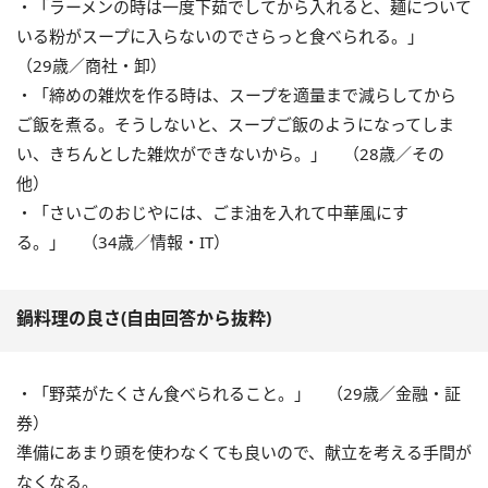
・「ラーメンの時は一度下茹でしてから入れると、麺について
いる粉がスープに入らないのでさらっと食べられる。」
（29歳／商社・卸）
・「締めの雑炊を作る時は、スープを適量まで減らしてから
ご飯を煮る。そうしないと、スープご飯のようになってしま
い、きちんとした雑炊ができないから。」 （28歳／その
他）
・「さいごのおじやには、ごま油を入れて中華風にす
る。」 （34歳／情報・IT）
鍋料理の良さ(自由回答から抜粋)
・「野菜がたくさん食べられること。」 （29歳／金融・証
券）
準備にあまり頭を使わなくても良いので、献立を考える手間が
なくなる。