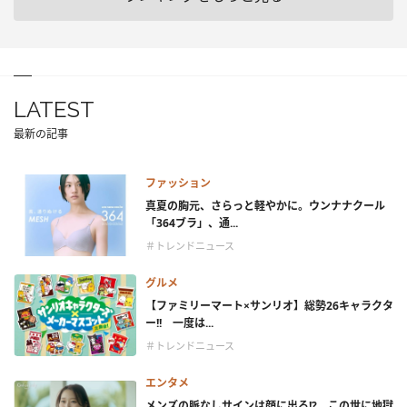
LATEST
最新の記事
ファッション
真夏の胸元、さらっと軽やかに。ウンナナクール
「364ブラ」、通...
＃トレンドニュース
グルメ
【ファミリーマート×サンリオ】総勢26キャラクタ
ー!! 一度は...
＃トレンドニュース
エンタメ
メンズの脈なしサインは顔に出る!? この世に地獄