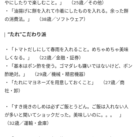
やにしたりで楽しむこと。」 （25歳／その他）
・「油揚げに餅を入れて巾着にしたものを入れる。余った餅
の消費法。」 （38歳／ソフトウェア）
“たれ”こだわり派
・「トマトだしにして春雨を入れること。めちゃめちゃ美味
しくなる。」 （22歳／金融・証券）
・「基本はポン酢を使う。ゴマダレも嫌いではないけど、ポン
酢絶対。」 （29歳／機械・精密機器）
・「たれにマヨネーズを用意しておくこと」 （27歳／商
社・卸）
・「すき焼きのしめは必ずご飯とうどん。ご飯は入れない人
が多いと聞いてショックだった。美味しいのに。。。 」
（32歳／運輸・倉庫）