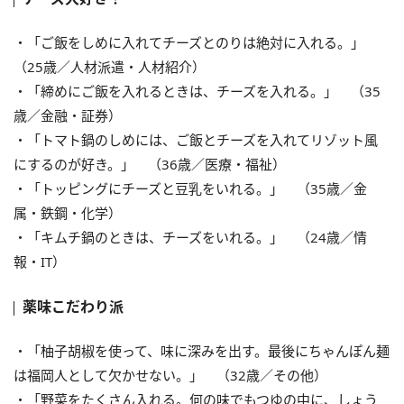
・「ご飯をしめに入れてチーズとのりは絶対に入れる。」
（25歳／人材派遣・人材紹介）
・「締めにご飯を入れるときは、チーズを入れる。」 （35
歳／金融・証券）
・「トマト鍋のしめには、ご飯とチーズを入れてリゾット風
にするのが好き。」 （36歳／医療・福祉）
・「トッピングにチーズと豆乳をいれる。」 （35歳／金
属・鉄鋼・化学）
・「キムチ鍋のときは、チーズをいれる。」 （24歳／情
報・IT）
薬味こだわり派
・「柚子胡椒を使って、味に深みを出す。最後にちゃんぽん麺
は福岡人として欠かせない。」 （32歳／その他）
・「野菜をたくさん入れる。何の味でもつゆの中に、しょう