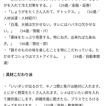
がを入れて冷え対策をする。」 （29歳／金融・証券）
・「しょうがをたくさん入れて、デトックス。」 （32歳／
人材派遣・人材紹介）
・「白滝、大根は欠かせない。タレにはハバネロ欠かせな
い。」 （34歳／情報・IT）
・「薬味をたっぷり用意する。特にねぎ。出来れば九条ね
ぎ。」 （36歳／商社・卸）
・「鍋そのものの味を楽しむことを特にこだわっている。た
だゆずコショウはマストアイテム。 」 （39歳／自動車関
連）
具材こだわり派
・「いいダシが出るので、キノコ類と魚介は絶対に入れます。
とにかく野菜をたくさん入れます。シメはだいたい卵を入れ
て雑炊風にします。卵雑炊風に飽きたら、プラスでとろける
チーズをかけます。」 （33歳／学校・教育関連）