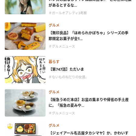
があるとするな...
＃ガールオアレディ3考察
グルメ
【無印良品】「ほめられかぼちゃ」シリーズの季
節限定お菓子が全1...
＃グルメニュース
暮らす
【第747話】ただいま
＃ないものねだりの女達。
グルメ
【阪急うめだ本店】お盆の集まりや帰省の手土産
に。「阪急の夏みや...
＃グルメニュース
グルメ
【ジェイアール名古屋タカシマヤ】か、かわいす