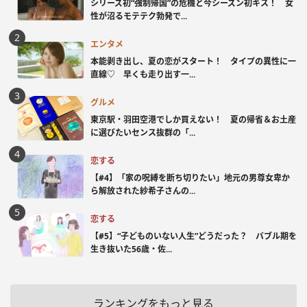
シリーズ初“強制帰国”の危機と今シーズン初キス！ 女
性が沼るモテテク勃発で...
エンタメ
本能剥き出し、夏の恋がスタート！ タイプの異性に一
直線♡ 早くも走り出す一...
グルメ
東京駅・羽田空港でしか買えない！ 夏の帰省＆お土産
に選びたいセンス抜群の「...
恋する
【#4】「家の呪縛を断ち切りたい」地元の男尊女卑か
ら解放された紗希子さんの...
恋する
【#5】“子どものいない人生”どうだった？ バブル期を
生き抜いた56歳・佐...
ランキングをもっと見る