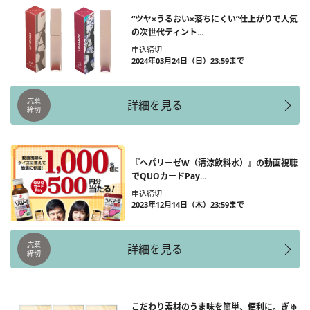
“ツヤ×うるおい×落ちにくい”仕上がりで人気
の次世代ティント...
申込締切
2024年03月24日（日）23:59まで
応募
詳細を見る
締切
『ヘパリーゼW（清涼飲料水）』の動画視聴
でQUOカードPay...
申込締切
2023年12月14日（木）23:59まで
応募
詳細を見る
締切
こだわり素材のうま味を簡単、便利に。ぎゅ