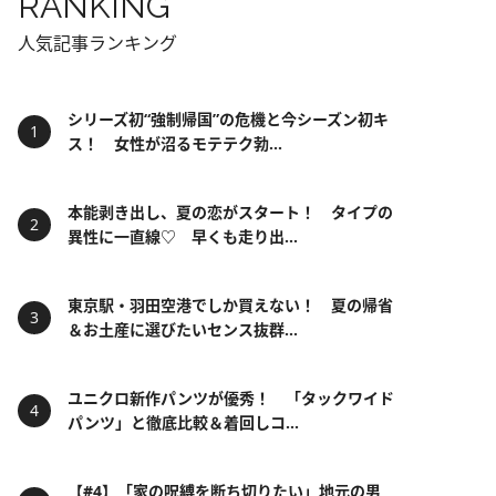
RANKING
人気記事ランキング
シリーズ初“強制帰国”の危機と今シーズン初キ
ス！ 女性が沼るモテテク勃...
本能剥き出し、夏の恋がスタート！ タイプの
異性に一直線♡ 早くも走り出...
東京駅・羽田空港でしか買えない！ 夏の帰省
＆お土産に選びたいセンス抜群...
ユニクロ新作パンツが優秀！ 「タックワイド
パンツ」と徹底比較＆着回しコ...
【#4】「家の呪縛を断ち切りたい」地元の男