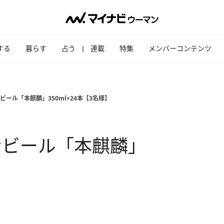
する
暮らす
占う
連載
特集
メンバーコンテンツ
ール「本麒麟」350ml×24本【3名様】
ンビール「本麒麟」
】