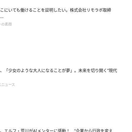
こにいても働けることを証明したい。株式会社リモラボ取締
..
ーの素顔
、「少女のような大人になることが夢」。未来を切り開く“現代
スニュース
、エルフ・荒川がAIメンターに感動！ “企業から行政を変え