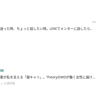
PR
迷った時、ちょっと話したい時。LINEでメンターに話したら、
値観
着が私を支える「服キャリ」。TheoryのMDが働く女性に届け...
たしの選択肢