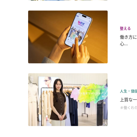
整える
働き方に
心...
人生・価
上質な一
＃働くわ