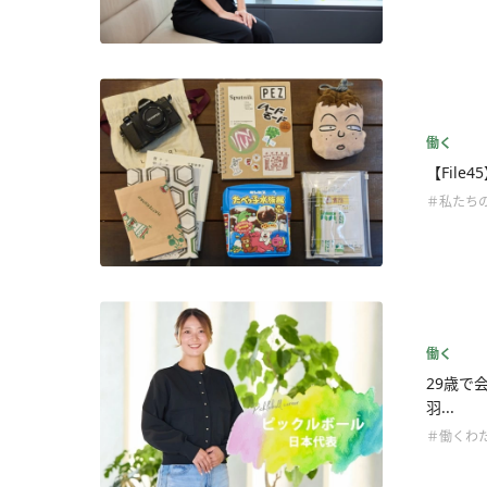
働く
【File
＃私たち
働く
29歳で
羽...
＃働くわ