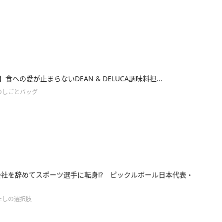
45】食への愛が止まらないDEAN & DELUCA調味料担...
のしごとバッグ
会社を辞めてスポーツ選手に転身⁉︎ ピックルボール日本代表・
たしの選択肢