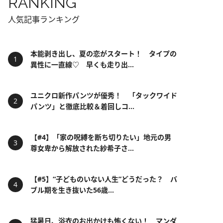
RANKING
人気記事ランキング
本能剥き出し、夏の恋がスタート！ タイプの
異性に一直線♡ 早くも走り出...
ユニクロ新作パンツが優秀！ 「タックワイド
パンツ」と徹底比較＆着回しコ...
【#4】「家の呪縛を断ち切りたい」地元の男
尊女卑から解放された紗希子さ...
【#5】“子どものいない人生”どうだった？ バ
ブル期を生き抜いた56歳...
猛暑日、浴衣のお出かけも怖くない！ マンダ