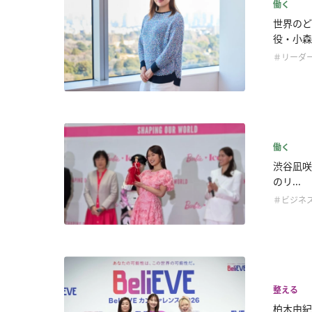
働く
世界のど
役・小森.
＃リーダ
働く
渋谷凪咲
のリ...
＃ビジネ
整える
柏木由紀