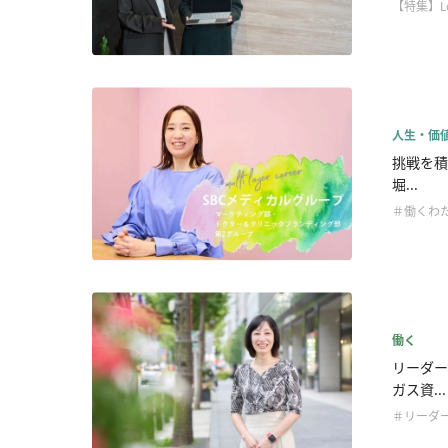
【特集】L
人生・価
挑戦を積
堀...
＃働くわ
働く
リーダー
ガス資...
＃リーダ