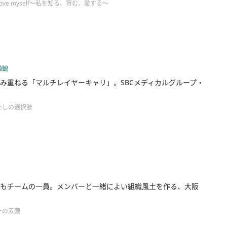
ove myself～私を知る、育む、愛する～
値観
み重ねる「マルチレイヤーキャリ」。SBCメディカルグループ・
たしの選択肢
もチームの一員。メンバーと一緒によい組織風土を作る、大阪
ーの素顔