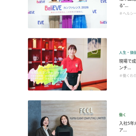
る”...
＃ヘルシ
人生・価
現場で成
ンチ...
＃働くわ
働く
入社5年
ア...