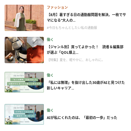
ファッション
【8月】暑すぎる日の通勤服問題を解決。一枚でサ
マになる“大人の...
#今日もちゃんとしたい私の通勤服
働く
【ジャンル別】買ってよかった！ 読者＆編集部
が選ぶ「QOL爆上...
【特集】夏を、軽やかに、おしゃれに。
働く
「私には無理」を抜け出した30歳がAIと見つけた
新しいキャリア...
働く
AIが私にくれたのは、「最初の一歩」だった