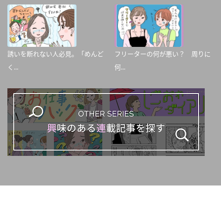
誘いを断れない人必見。「めんど
フリーターの何が悪い？ 周りに
く...
何...