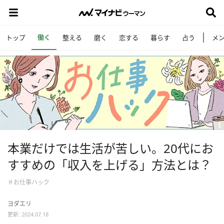
働く
トップ
整える
磨く
恋する
暮らす
占う
メ
本業だけでは生活が苦しい。20代にお
すすめの「収入を上げる」方法とは？
＃お仕事ハック
ヨダエリ
更新: 2024.07.18