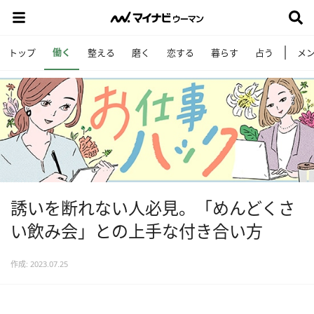
働く
トップ
整える
磨く
恋する
暮らす
占う
メ
誘いを断れない人必見。「めんどくさ
い飲み会」との上手な付き合い方
作成: 2023.07.25