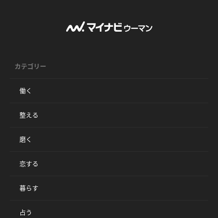
カテゴリー
働く
整える
磨く
恋する
暮らす
占う