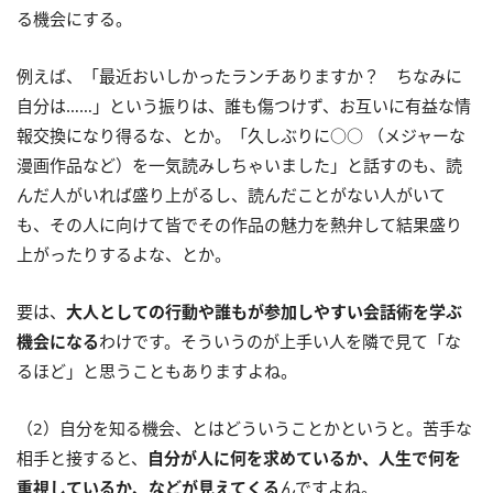
る機会にする。
例えば、「最近おいしかったランチありますか？ ちなみに
自分は……」という振りは、誰も傷つけず、お互いに有益な情
報交換になり得るな、とか。「久しぶりに○○ （メジャーな
漫画作品など）を一気読みしちゃいました」と話すのも、読
んだ人がいれば盛り上がるし、読んだことがない人がいて
も、その人に向けて皆でその作品の魅力を熱弁して結果盛り
上がったりするよな、とか。
要は、
大人としての行動や誰もが参加しやすい会話術を学ぶ
機会になる
わけです。そういうのが上手い人を隣で見て「な
るほど」と思うこともありますよね。
（2）自分を知る機会、とはどういうことかというと。苦手な
相手と接すると、
自分が人に何を求めているか、人生で何を
重視しているか、などが見えてくる
んですよね。