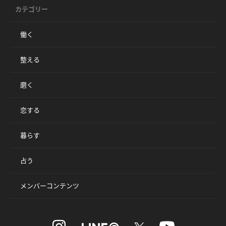
カテゴリー
働く
整える
磨く
恋する
暮らす
占う
メンバーコンテンツ