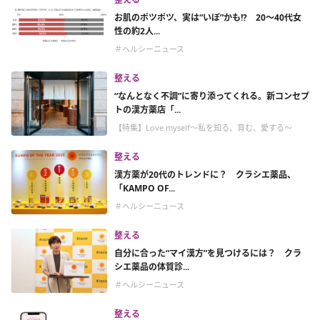
お肌のポツポツ、実は“いぼ”かも!? 20〜40代女
性の約2人...
＃ヘルシーニュース
整える
“なんとなく不調”に寄り添ってくれる。新コンセプ
トの漢方薬店「...
【特集】Love myself～私を知る、育む、愛する～
整える
漢方薬が20代のトレンドに？ クラシエ薬品、
「KAMPO OF...
＃ヘルシーニュース
整える
自分に合った“マイ漢方”を見つけるには？ クラ
シエ薬品の体質診...
＃ヘルシーニュース
整える