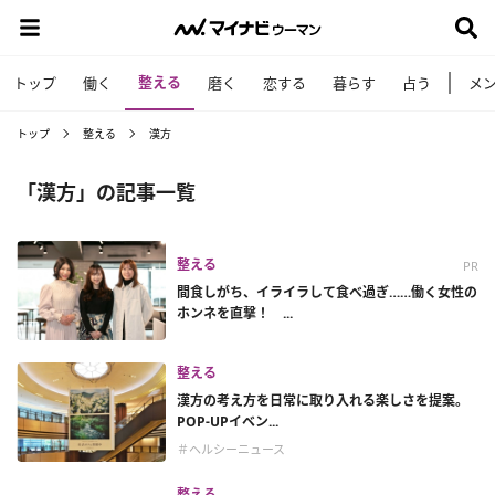
整える
トップ
働く
磨く
恋する
暮らす
占う
メ
トップ
整える
漢方
「漢方」の記事一覧
整える
PR
間食しがち、イライラして食べ過ぎ……働く女性の
ホンネを直撃！ ...
整える
漢方の考え方を日常に取り入れる楽しさを提案。
POP-UPイベン...
＃ヘルシーニュース
整える