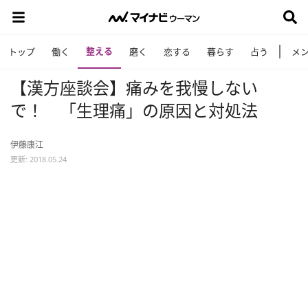
整える
トップ
働く
磨く
恋する
暮らす
占う
メ
【漢方座談会】痛みを我慢しない
で！ 「生理痛」の原因と対処法
伊藤康江
更新: 2018.05.24