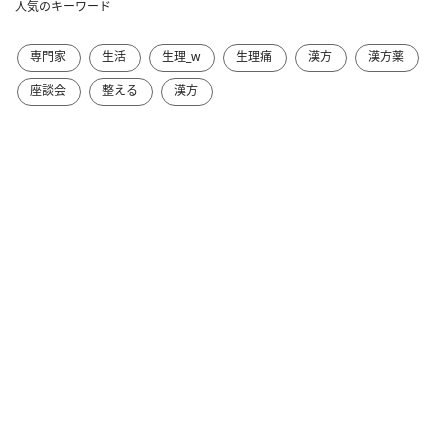
人気のキーワード
専門家
生活
生理_w
生理痛
漢方
漢方薬
座談会
整える
漢方