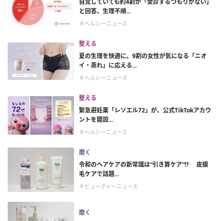
自覚していても約4割が「受診するつもりがない」
と回答。生理不順...
＃ヘルシーニュース
整える
夏の生理を快適に。9割の女性が気になる「ニオ
イ・蒸れ」に応える...
＃ヘルシーニュース
整える
緊急避妊薬「レソエル72」が、公式TikTokアカウ
ントを開設...
＃ヘルシーニュース
磨く
令和のヘアケアの新常識は“引き算ケア”!? 皮膜
毛ケアで話題...
＃ビューティーニュース
磨く