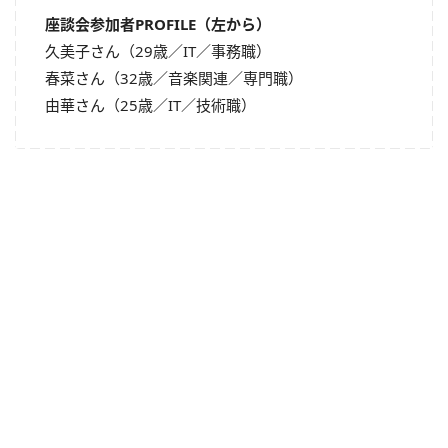
座談会参加者PROFILE（左から）
久美子さん（29歳／IT／事務職）
春菜さん（32歳／音楽関連／専門職）
由華さん（25歳／IT／技術職）