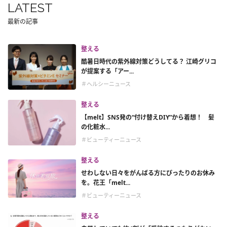
LATEST
最新の記事
整える
酷暑日時代の紫外線対策どうしてる？ 江崎グリコ
が提案する「アー...
＃ヘルシーニュース
整える
【melt】SNS発の“付け替えDIY”から着想！ 髪
の化粧水...
＃ビューティーニュース
整える
せわしない日々をがんばる方にぴったりのお休み
を。花王「melt...
＃ビューティーニュース
整える