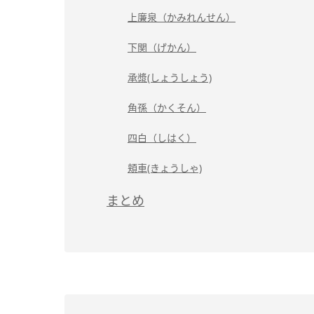
上廉泉（かみれんせん）
下関（げかん）
承漿(しょうしょう)
角孫（かくそん）
四白（しはく）
頬車(きょうしゃ)
まとめ