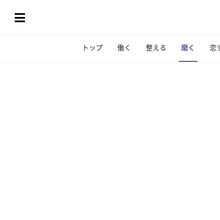
トップ
働く
整える
磨く
恋