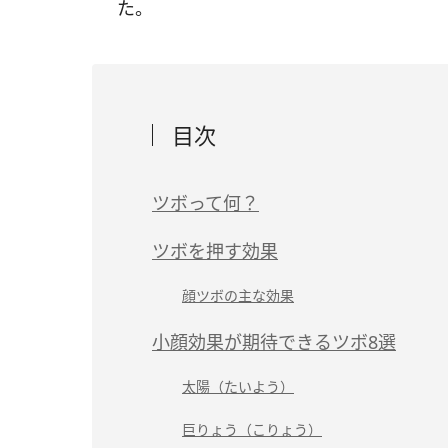
た。
目次
ツボって何？
ツボを押す効果
顔ツボの主な効果
小顔効果が期待できるツボ8選
太陽（たいよう）
巨りょう（こりょう）