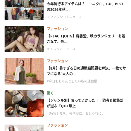
今年流行るアイテムは？ ユニクロ、GU、PLST
の2026年秋...
＃ファッションニュース
ファッション
【PEACH JOHN】森香澄、秋のランジェリーを着
こなす。最...
＃トレンドニュース
ファッション
【8月】暑すぎる日の通勤服問題を解決。一枚でサ
マになる“大人の...
#今日もちゃんとしたい私の通勤服
働く
【ジャンル別】買ってよかった！ 読者＆編集部
が選ぶ「QOL爆上...
【特集】夏を、軽やかに、おしゃれに。
ファッション