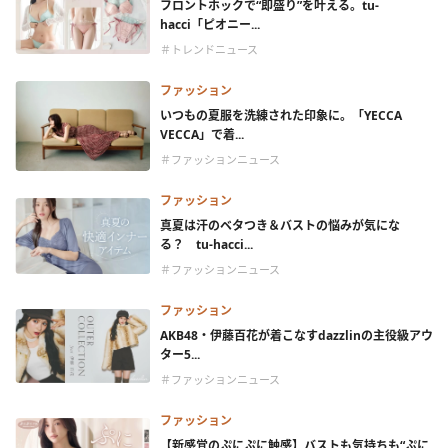
フロントホックで“即盛り”を叶える。tu-
hacci「ピオニー...
＃トレンドニュース
ファッション
いつもの夏服を洗練された印象に。「YECCA
VECCA」で着...
＃ファッションニュース
ファッション
真夏は汗のベタつき＆バストの悩みが気にな
る？ tu-hacci...
＃ファッションニュース
ファッション
AKB48・伊藤百花が着こなすdazzlinの主役級アウ
ター5...
＃ファッションニュース
ファッション
【新感覚のぷにぷに触感】バストも気持ちも“ぷに