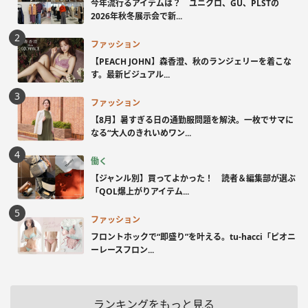
今年流行るアイテムは？ ユニクロ、GU、PLSTの
2026年秋冬展示会で新...
ファッション
【PEACH JOHN】森香澄、秋のランジェリーを着こな
す。最新ビジュアル...
ファッション
【8月】暑すぎる日の通勤服問題を解決。一枚でサマに
なる“大人のきれいめワン...
働く
【ジャンル別】買ってよかった！ 読者＆編集部が選ぶ
「QOL爆上がりアイテム...
ファッション
フロントホックで“即盛り”を叶える。tu-hacci「ピオニ
ーレースフロン...
ランキングをもっと見る