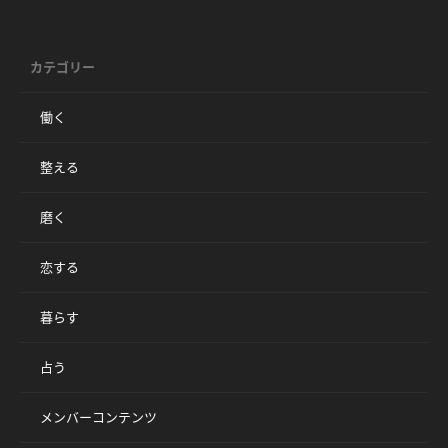
カテゴリー
働く
整える
磨く
恋する
暮らす
占う
メンバーコンテンツ