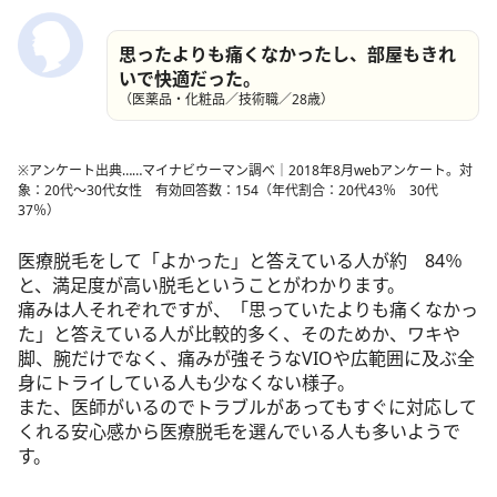
思ったよりも痛くなかったし、部屋もきれ
いで快適だった。
（医薬品・化粧品／技術職／28歳）
※アンケート出典……マイナビウーマン調べ│2018年8月webアンケート。対
象：20代～30代女性 有効回答数：154（年代割合：20代43％ 30代
37％）
医療脱毛をして「よかった」と答えている人が約 84％
と、満足度が高い脱毛ということがわかります。
痛みは人それぞれですが、「思っていたよりも痛くなかっ
た」と答えている人が比較的多く、そのためか、ワキや
脚、腕だけでなく、痛みが強そうなVIOや広範囲に及ぶ全
身にトライしている人も少なくない様子。
また、医師がいるのでトラブルがあってもすぐに対応して
くれる安心感から医療脱毛を選んでいる人も多いようで
す。