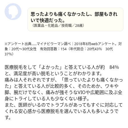
思ったよりも痛くなかったし、部屋もきれ
いで快適だった。
（医薬品・化粧品／技術職／28歳）
※アンケート出典……マイナビウーマン調べ│2018年8月webアンケート。対
象：20代～30代女性 有効回答数：154（年代割合：20代43％ 30代
37％）
医療脱毛をして「よかった」と答えている人が約 84％
と、満足度が高い脱毛ということがわかります。
痛みは人それぞれですが、「思っていたよりも痛くなかっ
た」と答えている人が比較的多く、そのためか、ワキや
脚、腕だけでなく、痛みが強そうなVIOや広範囲に及ぶ全
身にトライしている人も少なくない様子。
また、医師がいるのでトラブルがあってもすぐに対応して
くれる安心感から医療脱毛を選んでいる人も多いようで
す。