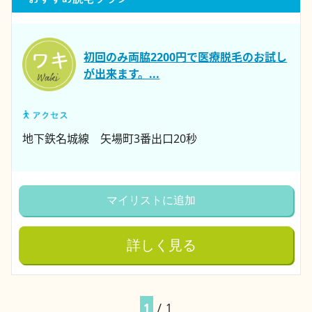
初回のみ両脇2200円で医療脱毛のお試し
が出来ます。...
地下鉄名城線 矢場町3番出口20秒
マイリストに追加
詳しく見る
1
/
1