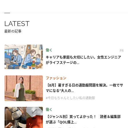
LATEST
最新の記事
働く
PR
キャリアも家庭も大切にしたい。女性エンジニア
がライフステージの...
ファッション
【8月】暑すぎる日の通勤服問題を解決。一枚でサ
マになる“大人の...
#今日もちゃんとしたい私の通勤服
働く
【ジャンル別】買ってよかった！ 読者＆編集部
が選ぶ「QOL爆上...