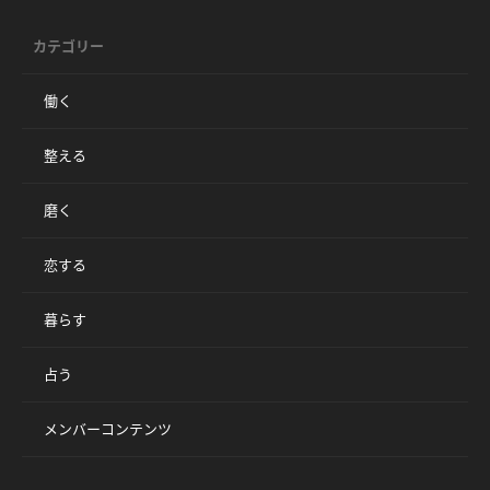
カテゴリー
働く
整える
磨く
恋する
暮らす
占う
メンバーコンテンツ