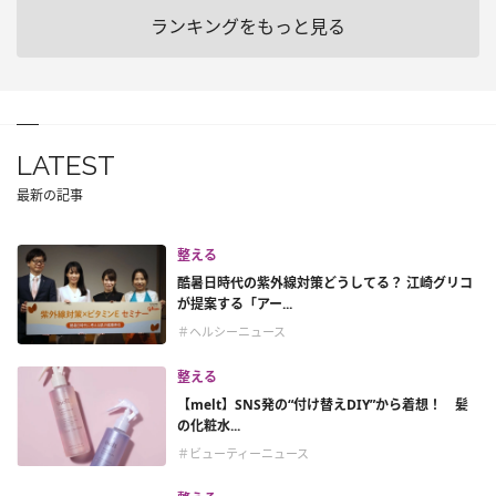
ランキングをもっと見る
LATEST
最新の記事
整える
酷暑日時代の紫外線対策どうしてる？ 江崎グリコ
が提案する「アー...
＃ヘルシーニュース
整える
【melt】SNS発の“付け替えDIY”から着想！ 髪
の化粧水...
＃ビューティーニュース