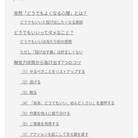
突然「どうでもよくなる心理」とは？
どうでもいいと投げ出したくなる原因
どうでもいいってダメなこと？
どうでもいいは当たり前の感情
ただし「投げ出す癖」は好ましくない
無気力状態から抜け出す7つのコツ
（1）やるべきことをリストアップする
（2）逃げる
（3）眠る
（4）「ああ、どうでもいい、めんどくさい」を連呼する
（5）作業を他人に振り分ける
（6）ご褒美を用意する
（7）アクションを起こして甘え癖を直す