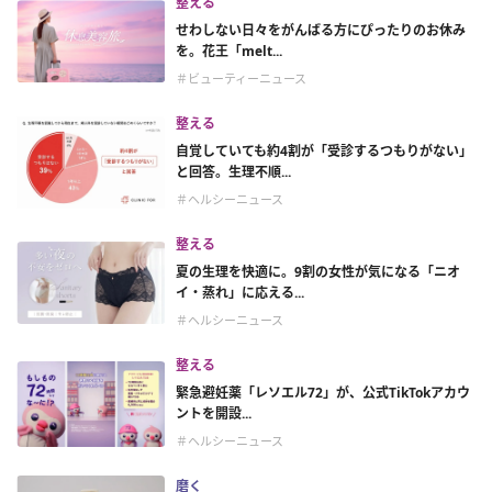
整える
せわしない日々をがんばる方にぴったりのお休み
を。花王「melt...
＃ビューティーニュース
整える
自覚していても約4割が「受診するつもりがない」
と回答。生理不順...
＃ヘルシーニュース
整える
夏の生理を快適に。9割の女性が気になる「ニオ
イ・蒸れ」に応える...
＃ヘルシーニュース
整える
緊急避妊薬「レソエル72」が、公式TikTokアカウ
ントを開設...
＃ヘルシーニュース
磨く