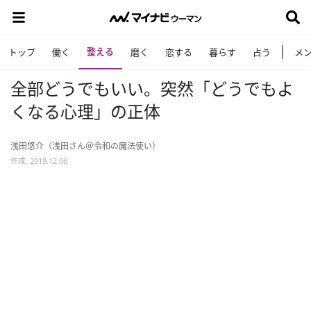
整える
トップ
働く
磨く
恋する
暮らす
占う
メ
全部どうでもいい。突然「どうでもよ
くなる心理」の正体
浅田悠介（浅田さん＠令和の魔法使い）
作成: 2019.12.06