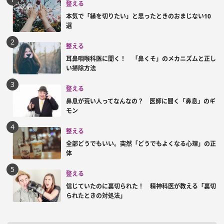
整える
本気で「縁を切りたい」と思ったときのおまじない10
選
整える
耳鼻咽喉科医に聞く！ 「鼻くそ」のメカニズムと正し
い掃除方法
整える
鼻息が荒い人ってなんなの？ 医師に聞く「鼻息」のギ
モン
整える
全部どうでもいい。突然「どうでもよくなる心理」の正
体
整える
信じていたのに裏切られた！ 精神科医が教える「裏切
られたときの対処法」