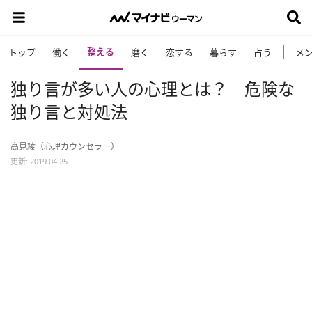
整える
トップ
働く
磨く
恋する
暮らす
占う
メ
独り言が多い人の心理とは？ 危険な
独り言と対処法
高見綾（心理カウンセラー）
更新: 2019.04.25