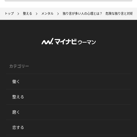
トップ
整える
メンタル
独り言が多い人の心理とは？ 危険な独り言と対処法
カテゴリー
働く
整える
磨く
恋する