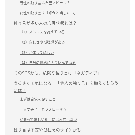
男性の独り言は自己アピール？
女性の独り言は「誰かと話したい」
独り言が多い人の心理状態とは？
（1）ストレスを抱えている
（2）寂しさや孤独感がある
（3）かまってほしい
（4）自分の世界に入り込んでいる
心のSOSかも。危険な独り言は「ネガティブ」
うるさくて気になる。「他人の独り言」を抑えてもらう
には？
まずは自覚を促すこと
「大丈夫？」とフォローする
かまってほしい相手には反応しない
独り言は不安や孤独感のサインかも