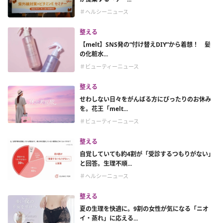
＃ヘルシーニュース
整える
【melt】SNS発の“付け替えDIY”から着想！ 髪
の化粧水...
＃ビューティーニュース
整える
せわしない日々をがんばる方にぴったりのお休み
を。花王「melt...
＃ビューティーニュース
整える
自覚していても約4割が「受診するつもりがない」
と回答。生理不順...
＃ヘルシーニュース
整える
夏の生理を快適に。9割の女性が気になる「ニオ
イ・蒸れ」に応える...