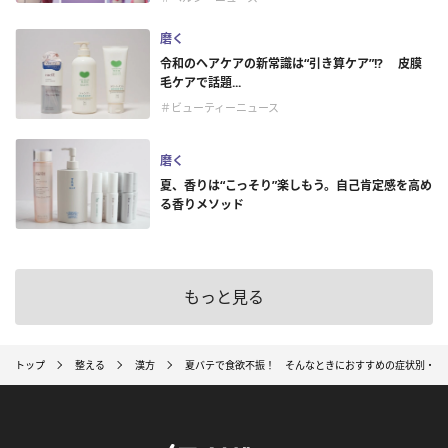
磨く
令和のヘアケアの新常識は“引き算ケア”!? 皮膜
毛ケアで話題...
＃ビューティーニュース
磨く
夏、香りは“こっそり”楽しもう。自己肯定感を高め
る香りメソッド
もっと見る
トップ
整える
漢方
夏バテで食欲不振！ そんなときにおすすめの症状別・漢