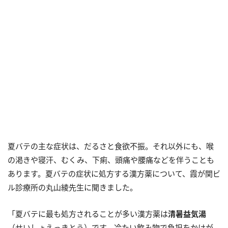
夏バテの主な症状は、だるさと食欲不振。それ以外にも、喉
の渇きや寝汗、むくみ、下痢、頭痛や腰痛などを伴うことも
あります。夏バテの症状に処方する漢方薬について、霞が関ビ
ル診療所の丸山綾先生に聞きました。
「夏バテに最も処方されることが多い漢方薬は
清暑益気湯
（せいしょえっきとう）です。冷たい飲み物で負担をかけが