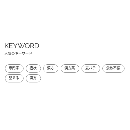
KEYWORD
人気のキーワード
専門家
症状
漢方
漢方薬
夏バテ
食欲不振
整える
漢方