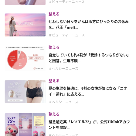
＃ビューティーニュース
整える
せわしない日々をがんばる方にぴったりのお休み
を。花王「melt...
＃ビューティーニュース
整える
自覚していても約4割が「受診するつもりがない」
と回答。生理不順...
＃ヘルシーニュース
整える
夏の生理を快適に。9割の女性が気になる「ニオ
イ・蒸れ」に応える...
＃ヘルシーニュース
整える
緊急避妊薬「レソエル72」が、公式TikTokアカウ
ントを開設...
＃ヘルシーニュース