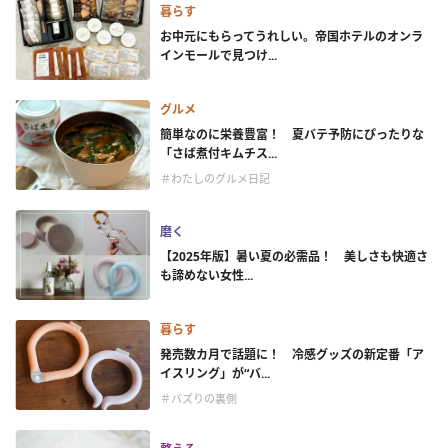
暮らす
お中元にもらってうれしい。帝国ホテルのオンラ
インモールで見つけ...
グルメ
簡単なのに栄養豊富！ 夏バテ予防にぴったりな
「さば煮付キムチス...
＃わたしのグルメ日記
磨く
【2025年版】暑い夏の必需品！ 美しさも快適さ
も諦めない女性...
暮らす
発売数カ月で話題に！ 冷感グッズの新定番「ア
イスリング」が“バ...
＃バズりの裏側