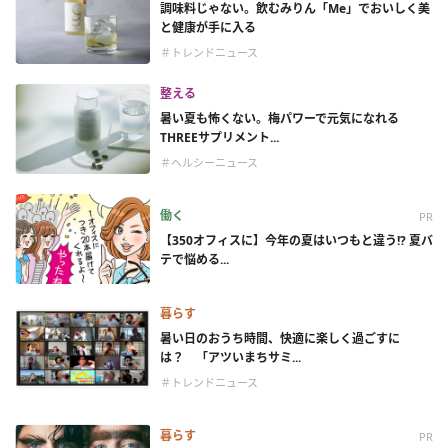
調味料じゃない。飲むみりん「Me」でおいしく美
と健康が手に入る
＃トレンドニュース
整える
暑い夏も怖くない。梅パワーで元気になれる
THREEサプリメント...
＃ヘルシーニュース
働く
PR
【350オフィスに】今年の夏はいつもと違う!? 夏バ
テで悩める...
暮らす
暑い日のおうち時間、快適に楽しく過ごすに
は？ 「アツいまちサミ...
＃トレンドニュース
暮らす
PR