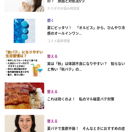
の？ 原因と対処法5つ
カラダのお悩み相談室
磨く
夏にピッタリ！ 「オルビス」から、ひんやり冷
感のオールインワン...
コスメ最新情報
整える
実は「秋」は体調不良になりやすい？ 知らない
と怖い「秋バテ」の...
整える
これは効くのよ！ 私のマル秘夏バテ対策
整える
夏バテで食欲不振！ そんなときにおすすめの症