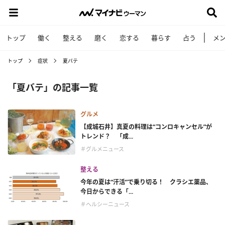
トップ
働く
整える
磨く
恋する
暮らす
占う
メ
トップ
症状
夏バテ
「夏バテ」の記事一覧
グルメ
【成城石井】真夏の料理は“コンロキャンセル”が
トレンド？ 「成...
＃グルメニュース
整える
今年の夏は“汗活”で乗り切る！ クラシエ薬品、
今日からできる「...
＃ヘルシーニュース