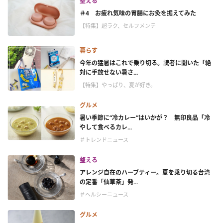
整える
＃4 お疲れ気味の胃腸にお灸を据えてみた
【特集】超ラク、セルフメンテ
暮らす
今年の猛暑はこれで乗り切る。読者に聞いた「絶
対に手放せない暑さ...
【特集】やっぱり、夏が好き。
グルメ
暑い季節に“冷カレー”はいかが？ 無印良品「冷
やして食べるカレ...
＃トレンドニュース
整える
アレンジ自在のハーブティー。夏を乗り切る台湾
の定番「仙草茶」発...
＃ヘルシーニュース
グルメ