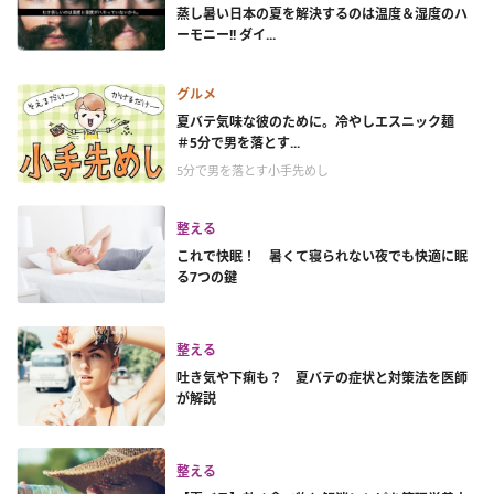
蒸し暑い日本の夏を解決するのは温度＆湿度のハ
ーモニー!! ダイ...
グルメ
夏バテ気味な彼のために。冷やしエスニック麺
＃5分で男を落とす...
5分で男を落とす小手先めし
整える
これで快眠！ 暑くて寝られない夜でも快適に眠
る7つの鍵
整える
吐き気や下痢も？ 夏バテの症状と対策法を医師
が解説
整える