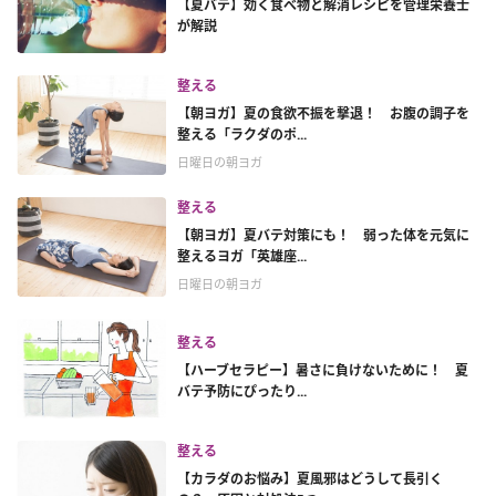
【夏バテ】効く食べ物と解消レシピを管理栄養士
が解説
整える
【朝ヨガ】夏の食欲不振を撃退！ お腹の調子を
整える「ラクダのポ...
日曜日の朝ヨガ
整える
【朝ヨガ】夏バテ対策にも！ 弱った体を元気に
整えるヨガ「英雄座...
日曜日の朝ヨガ
整える
【ハーブセラピー】暑さに負けないために！ 夏
バテ予防にぴったり...
整える
【カラダのお悩み】夏風邪はどうして長引く