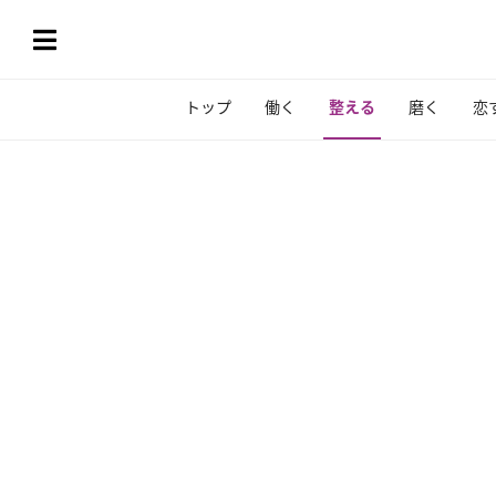
トップ
働く
整える
磨く
恋