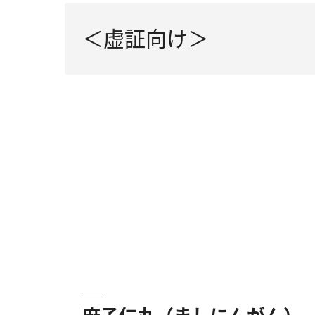
＜虚証向け＞