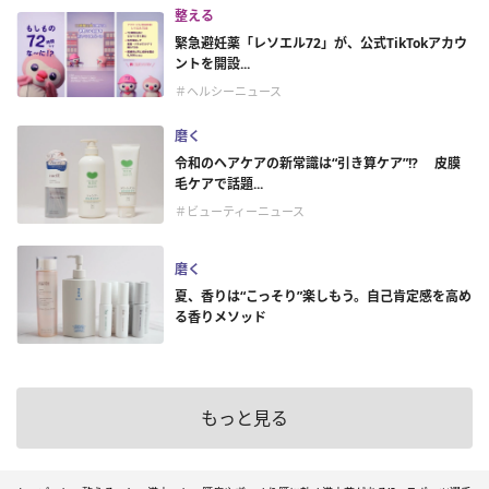
整える
緊急避妊薬「レソエル72」が、公式TikTokアカウ
ントを開設...
＃ヘルシーニュース
磨く
令和のヘアケアの新常識は“引き算ケア”!? 皮膜
毛ケアで話題...
＃ビューティーニュース
磨く
夏、香りは“こっそり”楽しもう。自己肯定感を高め
る香りメソッド
もっと見る