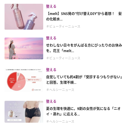
整える
【melt】SNS発の“付け替えDIY”から着想！ 髪
の化粧水...
＃ビューティーニュース
整える
せわしない日々をがんばる方にぴったりのお休み
を。花王「melt...
＃ビューティーニュース
整える
自覚していても約4割が「受診するつもりがない」
と回答。生理不順...
＃ヘルシーニュース
整える
夏の生理を快適に。9割の女性が気になる「ニオ
イ・蒸れ」に応える...
＃ヘルシーニュース