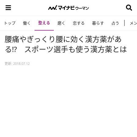
整える
トップ
働く
磨く
恋する
暮らす
占う
メ
腰痛やぎっくり腰に効く漢方薬があ
る!? スポーツ選手も使う漢方薬とは
更新: 2018.07.12