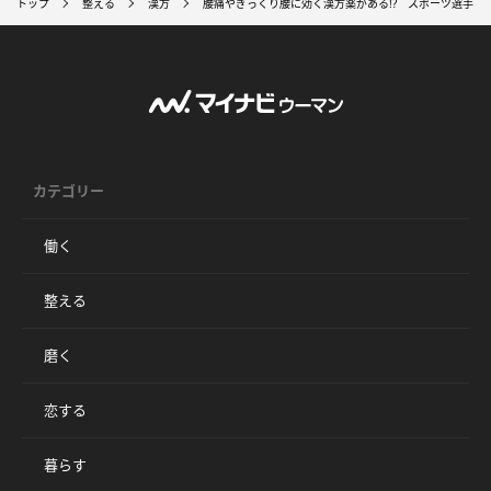
トップ
整える
漢方
腰痛やぎっくり腰に効く漢方薬がある!? スポーツ選手も
カテゴリー
働く
整える
磨く
恋する
暮らす