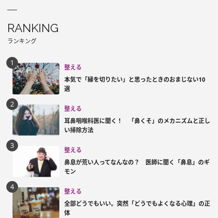
RANKING
ランキング
整える
本気で「縁を切りたい」と思ったときのおまじない10
選
整える
耳鼻咽喉科医に聞く！ 「鼻くそ」のメカニズムと正し
い掃除方法
整える
鼻息が荒い人ってなんなの？ 医師に聞く「鼻息」のギ
モン
整える
全部どうでもいい。突然「どうでもよくなる心理」の正
体