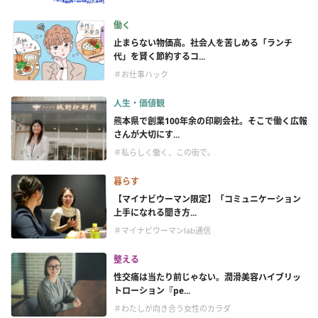
働く
止まらない物価高。社会人を苦しめる「ランチ
代」を賢く節約するコ...
＃お仕事ハック
人生・価値観
熊本県で創業100年余の印刷会社。そこで働く広報
さんが大切にす...
＃私らしく働く、この街で。
暮らす
【マイナビウーマン限定】「コミュニケーション
上手になれる聞き方...
＃マイナビウーマンlab通信
整える
性交痛は当たり前じゃない。潤滑美容ハイブリッ
トローション『pe...
＃わたしが向き合う女性のカラダ