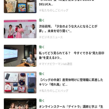
DELUCA...
＃私たちのしごとバッグ
働く
渋谷凪咲、「少女のような大人になることが
夢」。未来を切り開く“...
＃ビジネスニュース
働く
私ってどう見られてる？ 今すぐできる”見た目印
象”を変える3つ...
＃マイナビウーマンlab通信
働く
【バッグの中身】産育休明けに管理職に昇進した
キリン『晴れ風』ビ...
＃私たちのしごとバッグ
働く
オンラインスクール『デイトラ』講師と学ぶ「生