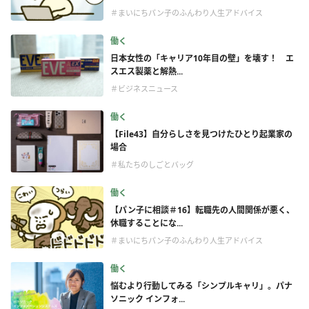
＃まいにちパン子のふんわり人生アドバイス
働く
日本女性の「キャリア10年目の壁」を壊す！ エ
スエス製薬と解熱...
＃ビジネスニュース
働く
【File43】自分らしさを見つけたひとり起業家の
場合
＃私たちのしごとバッグ
働く
【パン子に相談＃16】転職先の人間関係が悪く、
休職することにな...
＃まいにちパン子のふんわり人生アドバイス
働く
悩むより行動してみる「シンプルキャリ」。パナ
ソニック インフォ...