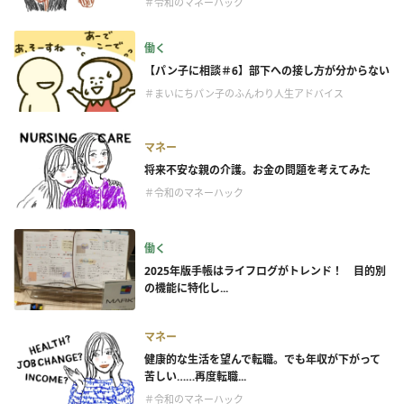
＃令和のマネーハック
働く
【パン子に相談＃6】部下への接し方が分からない
＃まいにちパン子のふんわり人生アドバイス
マネー
将来不安な親の介護。お金の問題を考えてみた
＃令和のマネーハック
働く
2025年版手帳はライフログがトレンド！ 目的別
の機能に特化し...
マネー
健康的な生活を望んで転職。でも年収が下がって
苦しい……再度転職...
＃令和のマネーハック