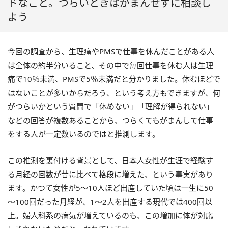
ドなこと。つらいときはがまんせずに相談し
よう
今回の調査から、生理痛やPMSで仕事を休んだことがある人
は全体の約半分いること、その中で毎回仕事を休む人は生理
痛で10％未満、PMSで5％未満だと分かりました。休むほどで
はないことが多いからだろう、という考え方もできますが、何
がつらいかという質問で「休めない」「理解が得られない」
などの回答が複数あることから、つらくてもがまんして仕事
をする人が一定数いるのではと推測します。
この推測を裏付ける背景として、日本人女性が生涯で経験す
る月経の回数が昔に比べて格段に増えた、という事実があり
ます。かつて女性が5～10人ほど出産していた頃は一生に50
～100回だった月経が、1～2人を出産する現代では400回以
上。婦人科系の病気が増えているのも、この増加に体が対応