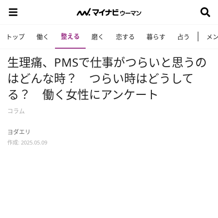
整える
トップ
働く
磨く
恋する
暮らす
占う
メ
生理痛、PMSで仕事がつらいと思うの
はどんな時？ つらい時はどうして
る？ 働く女性にアンケート
コラム
ヨダエリ
作成: 2025.05.09