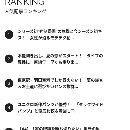
RANKING
人気記事ランキング
シリーズ初“強制帰国”の危機と今シーズン初キ
ス！ 女性が沼るモテテク勃...
本能剥き出し、夏の恋がスタート！ タイプの
異性に一直線♡ 早くも走り出...
東京駅・羽田空港でしか買えない！ 夏の帰省
＆お土産に選びたいセンス抜群...
ユニクロ新作パンツが優秀！ 「タックワイド
パンツ」と徹底比較＆着回しコ...
【#4】「家の呪縛を断ち切りたい」地元の男