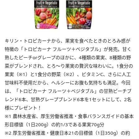
キリン・トロピカーナから、果実を食べたときのとろみ感が
特徴の「トロピカーナ フルーツ＋ベジタブル」が発売。甘く
熟したピーチorグレープのほかに、4種類の果実、8種類の野
菜がブレンドされ、とろ～り果実の贅沢な味わいに。1食分の
果実（※1）と1食分の野菜（※2）、ビタミンC、さらに人工
甘味料不使用だから、ヘルシーにお腹も気持ちも満足。今回
は、「トロピカーナ フルーツ＋ベジタブル」の甘熟ピーチブ
レンド6本、甘熟グレープブレンド6本を1セットにして、2名
様にプレゼント！
※1 農林水産省、厚生労働省推進・食事バランスガイドの基本
形目標値（1日200g）の約1/3である果実70g分
※2 厚生労働省推進・健康日本21の目標値（1日350g）の約