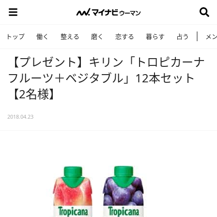
トップ
働く
整える
磨く
恋する
暮らす
占う
メ
【プレゼント】キリン「トロピカーナ
フルーツ＋ベジタブル」12本セット
【2名様】
2018.04.23