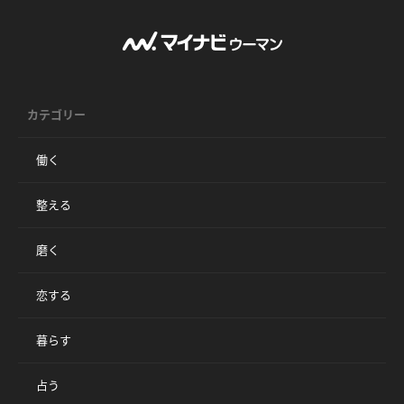
カテゴリー
働く
整える
磨く
恋する
暮らす
占う