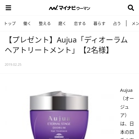
トップ
働く
整える
磨く
恋する
暮らす
占う
メ
【プレゼント】Aujua「ディオーラム
ヘアトリートメント」【2名様】
2019.02.25
Aujua
（オー
ジュ
ア）
は、日
本の四