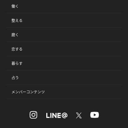
働く
整える
磨く
恋する
暮らす
占う
メンバーコンテンツ