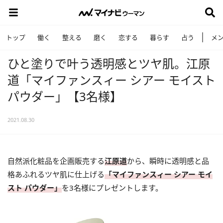
トップ
働く
整える
磨く
恋する
暮らす
占う
メ
ひと塗りで叶う透明感とツヤ肌。江原
道「マイファンスィー シアー モイスト
パウダー」【3名様】
2021.08.30
自然派化粧品を企画販売する
江原道
から、瞬時に透明感と品
格あふれるツヤ肌に仕上げる
「マイファンスィー シアー モイ
スト パウダー」
を3名様にプレゼントします。