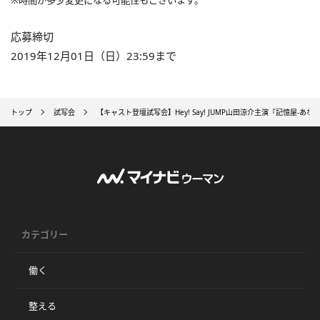
※時間が多少変更になる可能性もございます。
応募締切
2019年12月01日（日）23:59まで
トップ
試写会
【キャスト登壇試写会】Hey! Say! JUMP山田涼介主演『記憶屋‐あな
カテゴリー
働く
整える