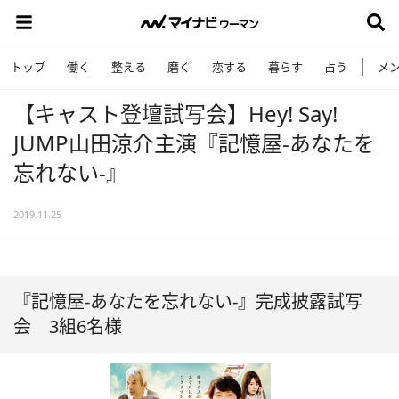
トップ
働く
整える
磨く
恋する
暮らす
占う
メ
【キャスト登壇試写会】Hey! Say!
JUMP山田涼介主演『記憶屋‐あなたを
忘れない‐』
2019.11.25
『記憶屋‐あなたを忘れない‐』完成披露試写
会 3組6名様