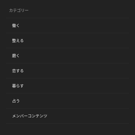
カテゴリー
働く
整える
磨く
恋する
暮らす
占う
メンバーコンテンツ