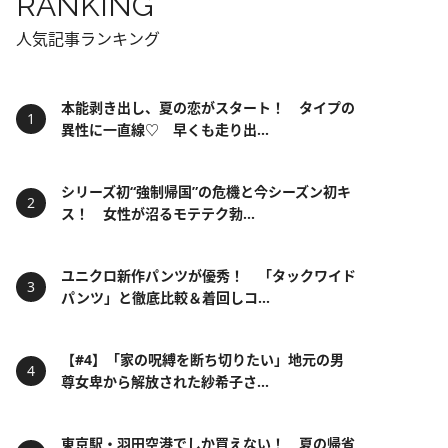
RANKING
人気記事ランキング
本能剥き出し、夏の恋がスタート！ タイプの
異性に一直線♡ 早くも走り出...
シリーズ初“強制帰国”の危機と今シーズン初キ
ス！ 女性が沼るモテテク勃...
ユニクロ新作パンツが優秀！ 「タックワイド
パンツ」と徹底比較＆着回しコ...
【#4】「家の呪縛を断ち切りたい」地元の男
尊女卑から解放された紗希子さ...
東京駅・羽田空港でしか買えない！ 夏の帰省