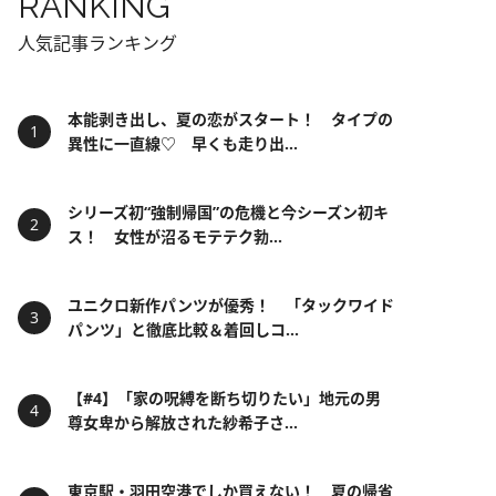
RANKING
人気記事ランキング
本能剥き出し、夏の恋がスタート！ タイプの
異性に一直線♡ 早くも走り出...
シリーズ初“強制帰国”の危機と今シーズン初キ
ス！ 女性が沼るモテテク勃...
ユニクロ新作パンツが優秀！ 「タックワイド
パンツ」と徹底比較＆着回しコ...
【#4】「家の呪縛を断ち切りたい」地元の男
尊女卑から解放された紗希子さ...
東京駅・羽田空港でしか買えない！ 夏の帰省