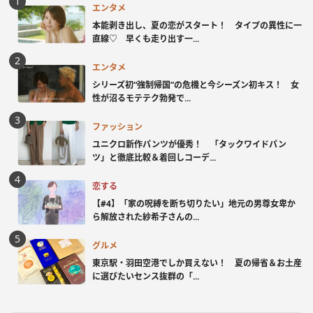
エンタメ
本能剥き出し、夏の恋がスタート！ タイプの異性に一
直線♡ 早くも走り出す一...
エンタメ
シリーズ初“強制帰国”の危機と今シーズン初キス！ 女
性が沼るモテテク勃発で...
ファッション
ユニクロ新作パンツが優秀！ 「タックワイドパン
ツ」と徹底比較＆着回しコーデ...
恋する
【#4】「家の呪縛を断ち切りたい」地元の男尊女卑か
ら解放された紗希子さんの...
グルメ
東京駅・羽田空港でしか買えない！ 夏の帰省＆お土産
に選びたいセンス抜群の「...