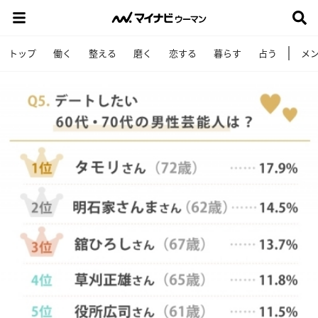
トップ
働く
整える
磨く
恋する
暮らす
占う
メ