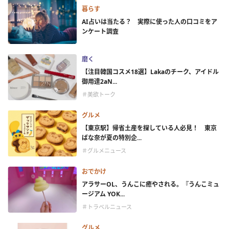
暮らす
AI占いは当たる？ 実際に使った人の口コミをア
ンケート調査
磨く
【注目韓国コスメ18選】Lakaのチーク、アイドル
御用達2aN...
＃美欲トーク
グルメ
【東京駅】帰省土産を探している人必見！ 東京
ばな奈が夏の特別企...
＃グルメニュース
おでかけ
アラサーOL、うんこに癒やされる。『うんこミュ
ージアム YOK...
＃トラベルニュース
グルメ