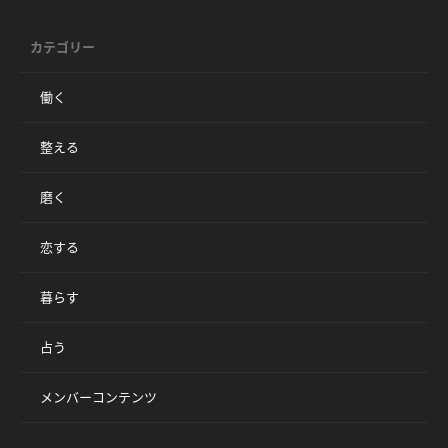
カテゴリー
働く
整える
磨く
恋する
暮らす
占う
メンバーコンテンツ