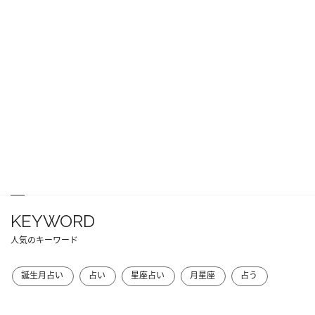
KEYWORD
人気のキーワード
誕生月占い
占い
星座占い
月星座
占う