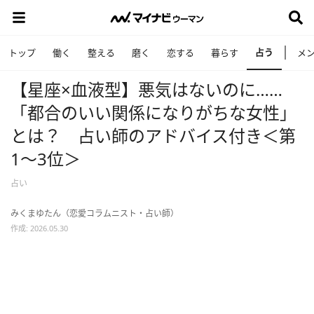
占う
トップ
働く
整える
磨く
恋する
暮らす
メ
【星座×血液型】悪気はないのに……
「都合のいい関係になりがちな女性」
とは？ 占い師のアドバイス付き＜第
1～3位＞
占い
みくまゆたん（恋愛コラムニスト・占い師）
作成: 2026.05.30