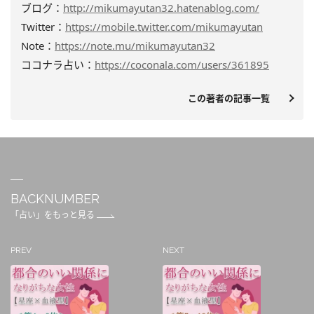
ブログ：
http://mikumayutan32.hatenablog.com/
Twitter：
https://mobile.twitter.com/mikumayutan
Note：
https://note.mu/mikumayutan32
ココナラ占い：
https://coconala.com/users/361895
この著者の記事一覧
BACKNUMBER
「占い」をもっと見る
PREV
NEXT