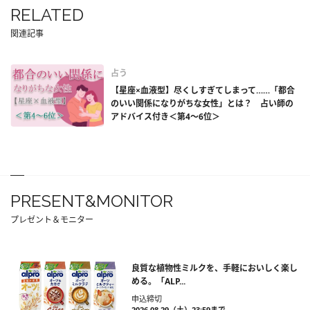
RELATED
関連記事
占う
【星座×血液型】尽くしすぎてしまって……「都合
のいい関係になりがちな女性」とは？ 占い師の
アドバイス付き＜第4～6位＞
PRESENT&MONITOR
プレゼント＆モニター
良質な植物性ミルクを、手軽においしく楽し
める。「ALP...
申込締切
2026.08.29（土）23:59まで