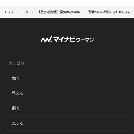
トップ
占う
【星座×血液型】悪気はないのに……「都合のいい関係になりがちな女性
カテゴリー
働く
整える
磨く
恋する