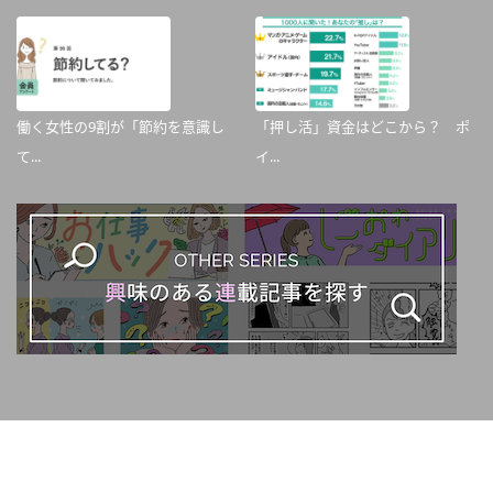
働く女性の9割が「節約を意識し
「押し活」資金はどこから？ ポ
て...
イ...