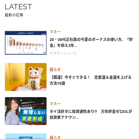
LATEST
最新の記事
マネー
20・30代正社員の今夏のボーナスの使い方、「貯
金」を抑え3年...
＃マネーニュース
暮らす
【開運】今すぐできる！ 恋愛運＆金運を上げる
方法10選
マネー
ポイ活好きに投資適性あり!? 万年貯金ゼロOLが
投資家アナウン...
暮らす