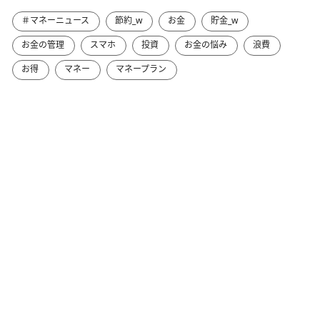
＃マネーニュース
節約_w
お金
貯金_w
お金の管理
スマホ
投資
お金の悩み
浪費
お得
マネー
マネープラン