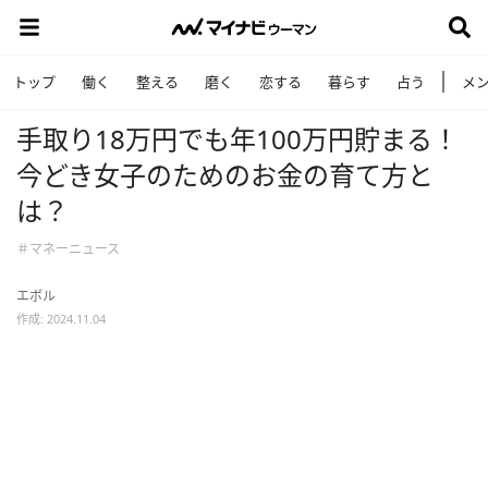
トップ
働く
整える
磨く
恋する
暮らす
占う
メ
手取り18万円でも年100万円貯まる！
今どき女子のためのお金の育て方と
は？
＃マネーニュース
エボル
作成: 2024.11.04