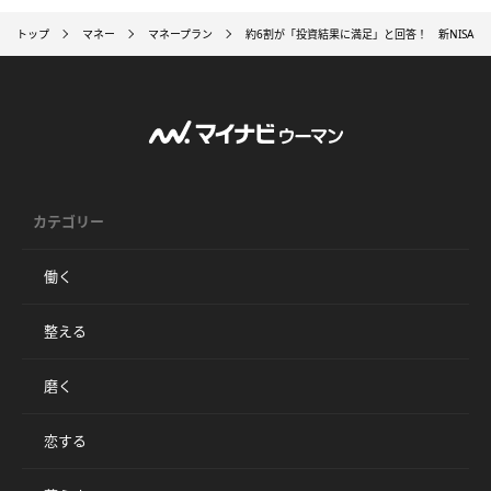
トップ
マネー
マネープラン
約6割が「投資結果に満足」と回答！ 新NISAの
カテゴリー
働く
整える
磨く
恋する