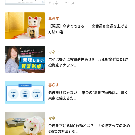
＃マネーニュース
暮らす
【開運】今すぐできる！ 恋愛運＆金運を上げる
方法10選
マネー
ポイ活好きに投資適性あり!? 万年貯金ゼロOLが
投資家アナウン...
暮らす
老後だけじゃない！ 年金の”裏側”を理解し、賢く
未来に備えるた...
マネー
金運を下げるNG行動とは？ 「金運アップのため
の5つの方法」を...