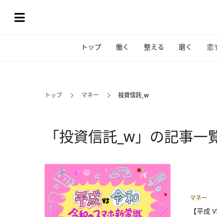
トップ
働く
整える
磨く
恋
トップ
マネー
投資信託_w
「投資信託_w」の記事一
マネー
【平成 