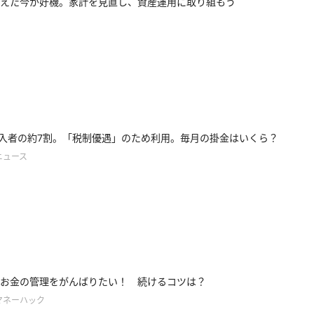
えた今が好機。家計を見直し、資産運用に取り組もう
o加入者の約7割。「税制優遇」のため利用。毎月の掛金はいくら？
ニュース
お金の管理をがんばりたい！ 続けるコツは？
マネーハック