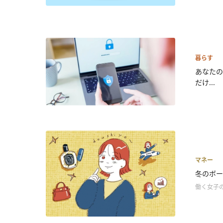
暮らす
あなたの
だけ...
マネー
冬のボー
働く女子