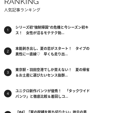
RANKING
人気記事ランキング
シリーズ初“強制帰国”の危機と今シーズン初キ
ス！ 女性が沼るモテテク勃...
本能剥き出し、夏の恋がスタート！ タイプの
異性に一直線♡ 早くも走り出...
東京駅・羽田空港でしか買えない！ 夏の帰省
＆お土産に選びたいセンス抜群...
ユニクロ新作パンツが優秀！ 「タックワイド
パンツ」と徹底比較＆着回しコ...
【#4】「家の呪縛を断ち切りたい」地元の男