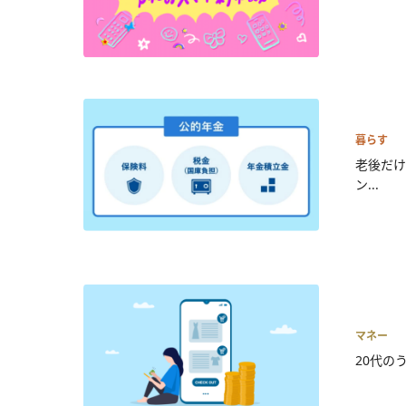
暮らす
老後だけ
ン...
マネー
20代の