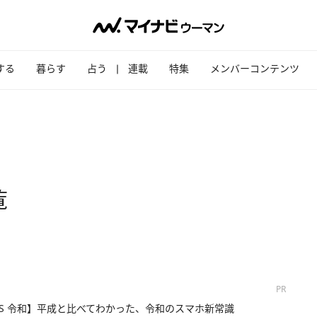
する
暮らす
占う
連載
特集
メンバーコンテンツ
覧
PR
VS 令和】平成と比べてわかった、令和のスマホ新常識