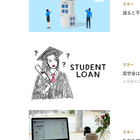
マネー
減ると不
マネー
奨学金は
＃令和の
マネー