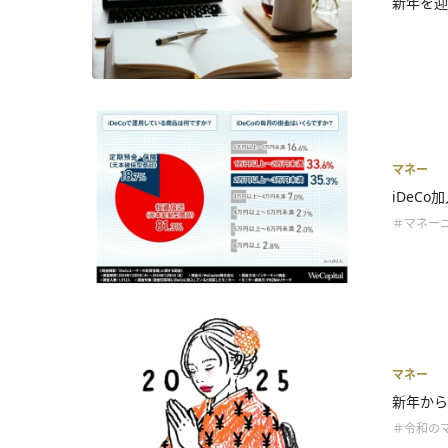
新年を迎
マネー
iDeC
＃マネー
マネー
新年から
＃令和の