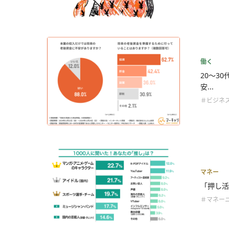
働く
20〜3
安...
＃ビジネ
マネー
「押し活
＃マネー